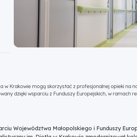
etla w Krakowie mogą skorzystać z profesjonalnej opieki 
ealizowany dzięki wsparciu z Funduszy Europejskich, w ramach 
ciu Województwa Małopolskiego i Funduszy Europ
alistyczny im. Dietla w Krakowie zmodernizował kole