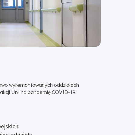
na nowo wyremontowanych oddziałach
reakcji Unii na pandemię COVID-19.
ejskich
jne oddziały.