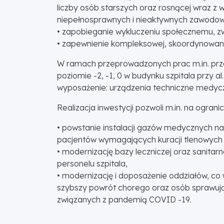
liczby osób starszych oraz rosnącej wraz z 
niepełnosprawnych i nieaktywnych zawodowo
• zapobieganie wykluczeniu społecznemu, z
• zapewnienie kompleksowej, skoordynowane
W ramach przeprowadzonych prac m.in. prze
poziomie -2, -1, 0 w budynku szpitala przy 
wyposażenie: urządzenia techniczne medycz
Realizacja inwestycji pozwoli m.in. na ogr
• powstanie instalacji gazów medycznych na 
pacjentów wymagających kuracji tlenowych
• modernizację bazy leczniczej oraz sanitar
personelu szpitala,
• modernizację i doposażenie oddziałów, c
szybszy powrót chorego oraz osób sprawuj
związanych z pandemią COVID -19.