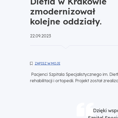
Dietla w Krakowie
zmodernizował
kolejne oddziały.
Opublikowano:
22.09.2023
ZAPISZ W MOJE
Pacjenci Szpitala Specjalistycznego im. Di
rehabilitacji i ortopedii. Projekt został zr
Dzięki wspar
Szpital Specj