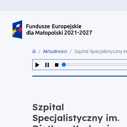
PRZEJDŹ DO TREŚCI
PRZEJDŹ DO MENU
STOPKA
Aktualności
Szpital Specjalistyczny 
Szpital
Specjalistyczny im.