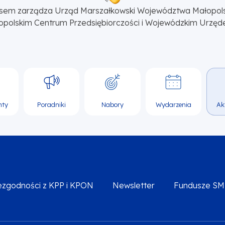
sem zarządza Urząd Marszałkowski Województwa Małopol
opolskim Centrum Przedsiębiorczości i Wojewódzkim Urzęd
nty
Poradniki
Nabory
Wydarzenia
Ak
iezgodności z KPP i KPON
Newsletter
Fundusze S