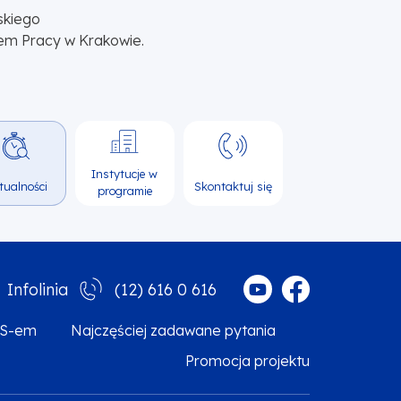
skiego
em Pracy w Krakowie.
Instytucje w
tualności
Skontaktuj się
programie
(12) 616 0 616
Infolinia
MS-em
Najczęściej zadawane pytania
Promocja projektu