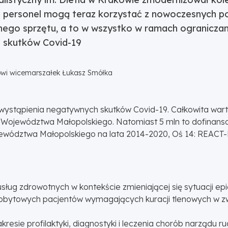
z personel mogą teraz korzystać z nowoczesnych p
znego sprzętu, a to w wszystko w ramach ograniczan
 skutków Covid-19
wi wicemarszałek Łukasz Smółka
stąpienia negatywnych skutków Covid-19. Całkowita wartość 
 Województwa Małopolskiego. Natomiast 5 mln to dofinans
ództwa Małopolskiego na lata 2014-2020, Oś 14: REACT-E
ług zdrowotnych w kontekście zmieniającej się sytuacji epi
i pobytowych pacjentów wymagających kuracji tlenowych w
akresie profilaktyki, diagnostyki i leczenia chorób narządu 