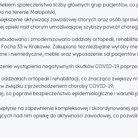
wiekiem społeczeństwa liczby głównych grup pacjentów, co p
 na terenie Małopolski,
większenie aktywizacji zawodowej chorych oraz osób spraw
j opieki nad chorym umożliwiającej szybszy powrót choreg
budowano i zmodernizowano oddziały ortopedii, rehabilita
al. Focha 33 w Krakowie. Zakupiono też niezbędne wyroby med
ne i niemedyczne, meble oraz wyposażenie sal pacjentów i
aniczenie wystąpienia negatywnych skutków COVID-19 poprze
oddziałach ortopedii i rehabilitacji, co znacząco zwiększy 
 w związku z przechodzeniem choroby COVID-19,
nej, co poprawi bezpieczeństwo epidemiologiczne i warunki
o wpłynie na zapewnienie kompleksowej i skoordynowanej o
ących nad nim opiekę do aktywności zawodowej, co pozwol