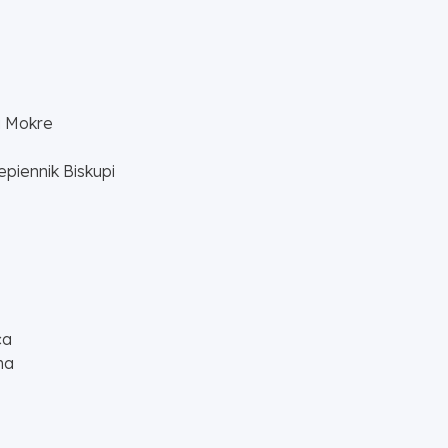
i Mokre
piennik Biskupi
ca
na