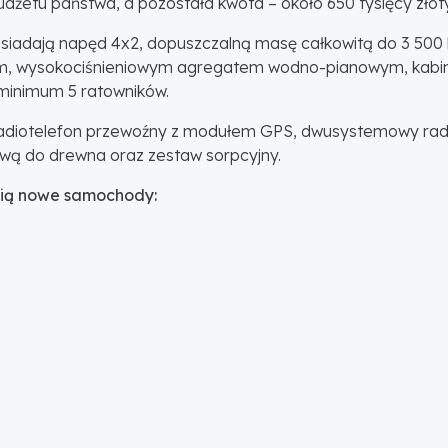
budżetu państwa, a pozostała kwota – około 650 tysięcy złot
adają napęd 4x2, dopuszczalną masę całkowitą do 3 500 k
i 50 m, wysokociśnieniowym agregatem wodno-pianowym, kab
minimum 5 ratowników.
iotelefon przewoźny z modułem GPS, dwusystemowy radio
hową do drewna oraz zestaw sorpcyjny.
afią nowe samochody: