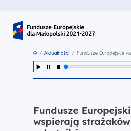
PRZEJDŹ DO TREŚCI
PRZEJDŹ DO MENU
STOPKA
Aktualności
Fundusze Europejskie ws
Fundusze Europejsk
wspierają strażaków