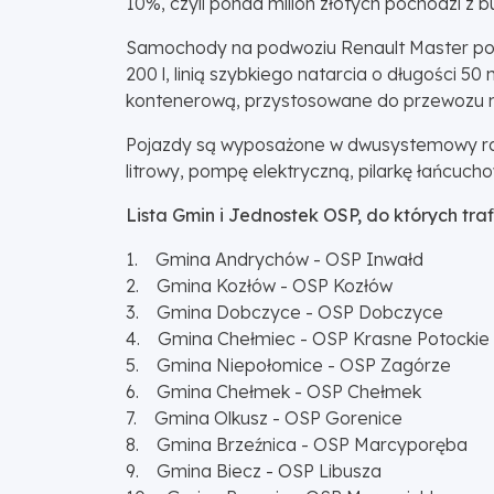
10%, czyli ponad milion złotych pochodzi z 
Samochody na podwoziu Renault Master posi
200 l, linią szybkiego natarcia o długośc
kontenerową, przystosowane do przewozu 
Pojazdy są wyposażone w dwusystemowy rad
litrowy, pompę elektryczną, pilarkę łańcuc
Lista Gmin i Jednostek OSP, do których tr
1. Gmina Andrychów - OSP Inwałd
2. Gmina Kozłów - OSP Kozłów
3. Gmina Dobczyce - OSP Dobczyce
4. Gmina Chełmiec - OSP Krasne Potockie
5. Gmina Niepołomice - OSP Zagórze
6. Gmina Chełmek - OSP Chełmek
7. Gmina Olkusz - OSP Gorenice
8. Gmina Brzeźnica - OSP Marcyporęba
9. Gmina Biecz - OSP Libusza