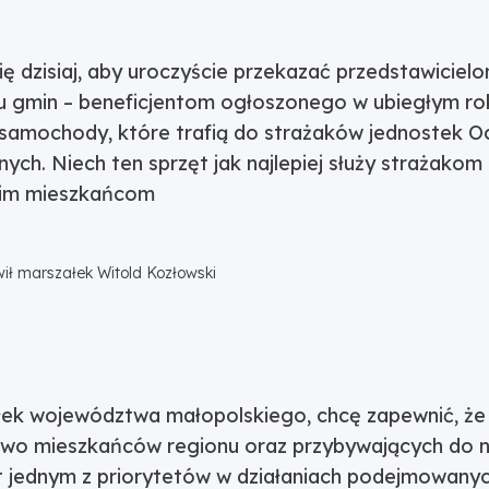
ę dzisiaj, aby uroczyście przekazać przedstawiciel
ciu gmin – beneficjentom ogłoszonego w ubiegłym ro
amochody, które trafią do strażaków jednostek O
ych. Niech ten sprzęt jak najlepiej służy strażako
kim mieszkańcom
ił marszałek Witold Kozłowski
ek województwa małopolskiego, chcę zapewnić, że
wo mieszkańców regionu oraz przybywających do na
st jednym z priorytetów w działaniach podejmowanyc