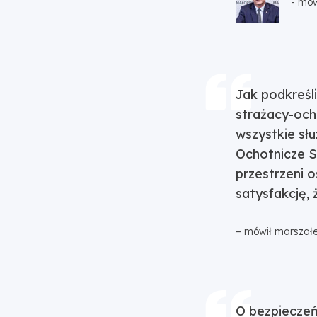
- mów
Jak podkreśl
strażacy-och
wszystkie sł
Ochotnicze S
przestrzeni 
satysfakcję,
– mówił marszał
O bezpieczeń