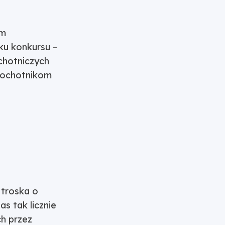
om
ku konkursu –
chotniczych
m ochotnikom
 troska o
s tak licznie
h przez