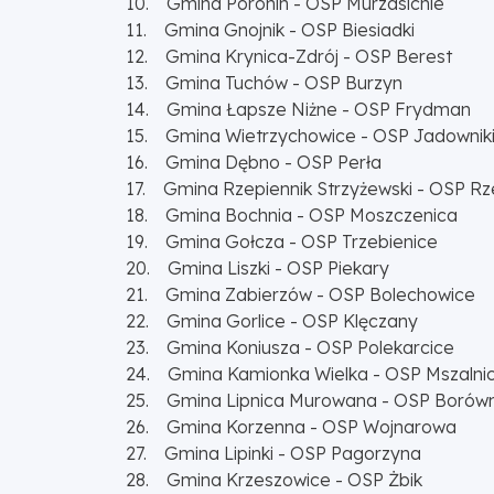
10. Gmina Poronin - OSP Murzasichle
11. Gmina Gnojnik - OSP Biesiadki
12. Gmina Krynica-Zdrój - OSP Berest
13. Gmina Tuchów - OSP Burzyn
14. Gmina Łapsze Niżne - OSP Frydman
15. Gmina Wietrzychowice - OSP Jadownik
16. Gmina Dębno - OSP Perła
17. Gmina Rzepiennik Strzyżewski - OSP Rze
18. Gmina Bochnia - OSP Moszczenica
19. Gmina Gołcza - OSP Trzebienice
20. Gmina Liszki - OSP Piekary
21. Gmina Zabierzów - OSP Bolechowice
22. Gmina Gorlice - OSP Klęczany
23. Gmina Koniusza - OSP Polekarcice
24. Gmina Kamionka Wielka - OSP Mszalni
25. Gmina Lipnica Murowana - OSP Borów
26. Gmina Korzenna - OSP Wojnarowa
27. Gmina Lipinki - OSP Pagorzyna
28. Gmina Krzeszowice - OSP Żbik