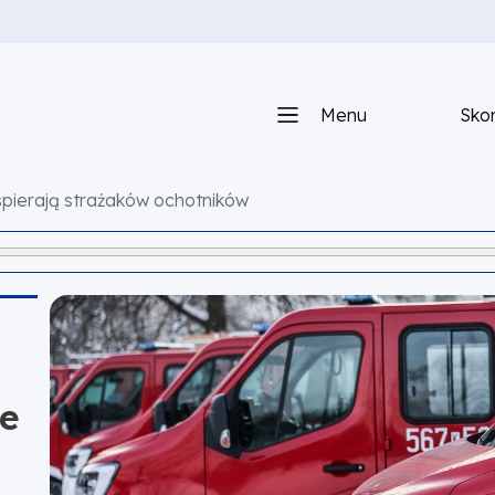
Menu
Skon
pierają strażaków ochotników
ie