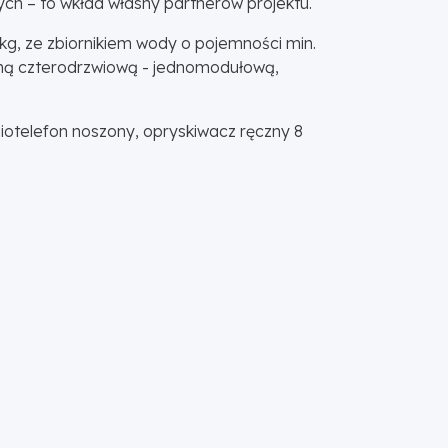
ych – to wkład własny partnerów projektu.
g, ze zbiornikiem wody o pojemności min.
iną czterodrzwiową - jednomodułową,
telefon noszony, opryskiwacz ręczny 8