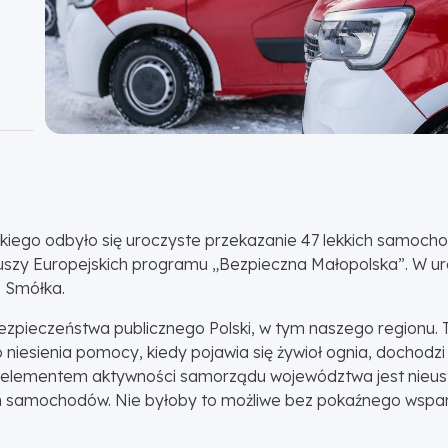
iego odbyło się uroczyste przekazanie 47 lekkich samocho
y Europejskich programu „Bezpieczna Małopolska”. W urocz
z Smółka.
zpieczeństwa publicznego Polski, w tym naszego regionu. T
 niesienia pomocy, kiedy pojawia się żywioł ognia, dochod
ym elementem aktywności samorządu województwa jest nieu
h samochodów. Nie byłoby to możliwe bez pokaźnego wsparc