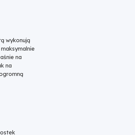
órą wykonują
y maksymalnie
aśnie na
ak na
y ogromną
nostek