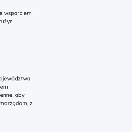
 ze wsparciem
rużyn
województwa
iem
enne, aby
samorządom, z