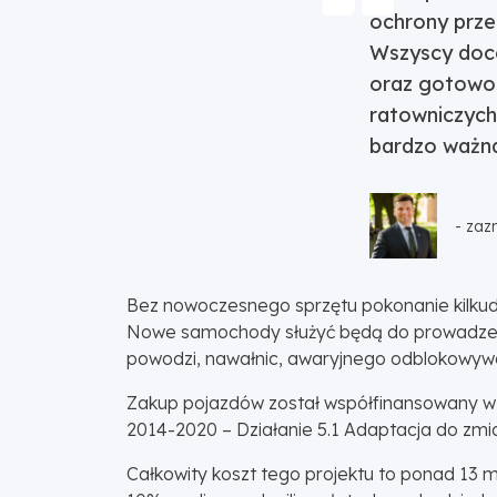
ochrony prze
Wszyscy doce
oraz gotowoś
ratowniczych.
bardzo ważna
- zaz
Bez nowoczesnego sprzętu pokonanie kilkudzi
Nowe samochody służyć będą do prowadzenia
powodzi, nawałnic, awaryjnego odblokowywa
Zakup pojazdów został współfinansowany w
2014-2020 – Działanie 5.1 Adaptacja do zmia
Całkowity koszt tego projektu to ponad 13 mi