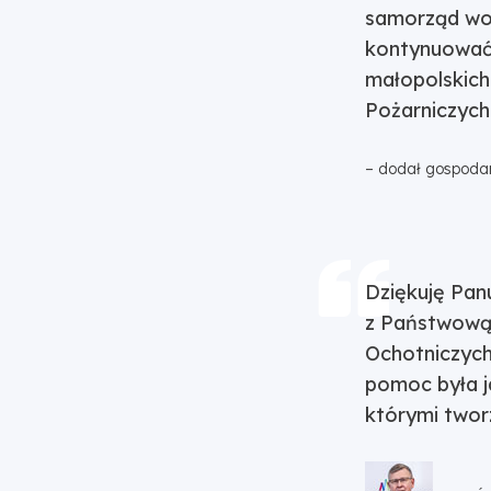
samorząd woj
kontynuować, 
małopolskich
Pożarniczych
– dodał gospodar
Dziękuję Pa
z Państwową 
Ochotniczych
pomoc była j
którymi twor