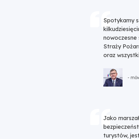
Spotykamy si
kilkudziesię
nowoczesne s
Straży Pożarn
oraz wszyst
- mów
Jako marszał
bezpieczeńst
turystów, je