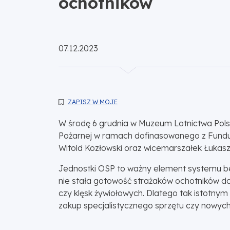
ochotników
Opublikowano:
07.12.2023
ZAPISZ W MOJE
W środę 6 grudnia w Muzeum Lotnictwa Polsk
Pożarnej w ramach dofinasowanego z Fundusz
Witold Kozłowski oraz wicemarszałek Łukas
Jednostki OSP to ważny element systemu be
nie stała gotowość strażaków ochotników do
czy klęsk żywiołowych. Dlatego tak istotn
zakup specjalistycznego sprzętu czy nowyc