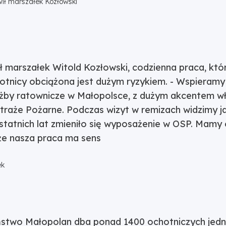
ił marszałek Kozłowski
ił marszałek Witold Kozłowski, codzienna praca, kt
otnicy obciążona jest dużym ryzykiem. - Wspieram
użby ratownicze w Małopolsce, z dużym akcentem wł
traże Pożarne. Podczas wizyt w remizach widzimy j
ostatnich lat zmieniło się wyposażenie w OSP. Mam
 że nasza praca ma sens
ek
stwo Małopolan dba ponad 1400 ochotniczych jed