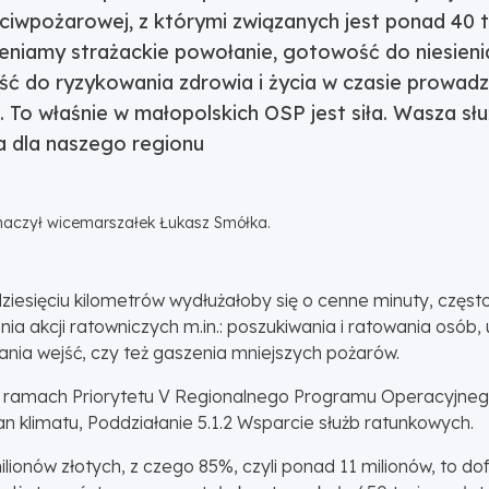
ciwpożarowej, z którymi związanych jest ponad 40 t
niamy strażackie powołanie, gotowość do niesien
ć do ryzykowania zdrowia i życia w czasie prowadz
 To właśnie w małopolskich OSP jest siła. Wasza słu
 dla naszego regionu
naczył wicemarszałek Łukasz Smółka.
esięciu kilometrów wydłużałoby się o cenne minuty, często
 akcji ratowniczych m.in.: poszukiwania i ratowania osó
nia wejść, czy też gaszenia mniejszych pożarów.
 ramach Priorytetu V Regionalnego Programu Operacyjneg
n klimatu, Poddziałanie 5.1.2 Wsparcie służb ratunkowych.
lionów złotych, z czego 85%, czyli ponad 11 milionów, to do