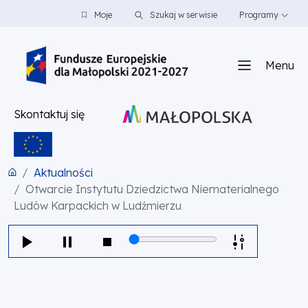
PRZEJDŹ DO TREŚCI
PRZEJDŹ DO MENU
STOPKA
Moje
Szukaj w serwisie
Programy
Menu
Skontaktuj się
Aktualności
Otwarcie Instytutu Dziedzictwa Niematerialnego
Ludów Karpackich w Ludźmierzu