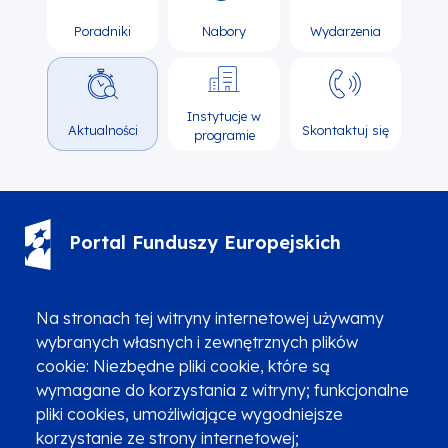
Poradniki
Nabory
Wydarzenia
Instytucje w
Aktualności
Skontaktuj się
programie
Portal Funduszy Europejskich
(12) 616 0 616
Infolinia
Na stronach tej witryny internetowej używamy
wybranych własnych i zewnętrznych plików
cookie: Niezbędne pliki cookie, które są
wymagane do korzystania z witryny; funkcjonalne
pliki cookies, umożliwiające wygodniejsze
korzystanie ze strony internetowej;
Zgłoszenia podejrzenia niezgodności z KPP i KPON