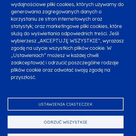
wydajnościowe pliki cookies, których używamy do
Newsletter
Fundusze SMS-em
generowania zagregowanych danych o
Najczęściej zadawane pytania
Promocja projektu
korzystaniu ze stron internetowych oraz
statystyk; oraz marketingowe pliki cookies, które
służą do wyświetlania odpowiednich treści. Jeśli
wybierzesz „AKCEPTUJĘ WSZYSTKIE”, wyrażasz
Zobacz inne programy
Poznaj Fundusze 2014-2020
zgodę na użycie wszystkich plików cookie. W
„Ustawieniach” możesz w każdej chwili
Deklaracja dostępności
Polityka prywatności
zaakceptować i odrzucić poszczególne rodzaje
Przetwarzanie danych osobowych
Zgłoś błąd
Mapa strony
plików cookie oraz odwołać swoją zgodę na
przyszłość.
Oznaczenie projektu
USTAWIENIA CIASTECZEK
ODRZUĆ WSZYSTKIE
Serwis dofinansowany przez Unię Europejską z programu Fundusze
Europejskie dla Małopolski na lata 2021-2027.
© Urząd Marszałkowski Województwa Małopolskiego 2023