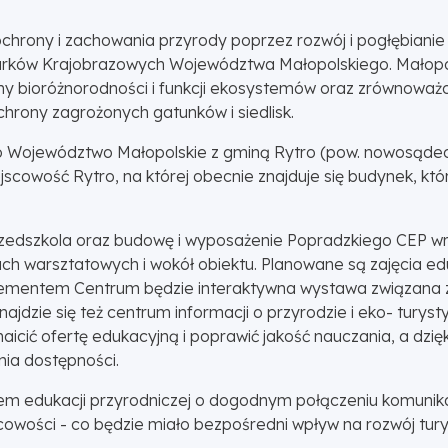
hrony i zachowania przyrody poprzez rozwój i pogłębianie 
rków Krajobrazowych Województwa Małopolskiego. Małopol
ny bioróżnorodności i funkcji ekosystemów oraz zrównoważ
rony zagrożonych gatunków i siedlisk.
nego Województwo Małopolskie z gminą Rytro (pow. nowosąde
cowość Rytro, na której obecnie znajduje się budynek, któr
zedszkola oraz budowę i wyposażenie Popradzkiego CEP wraz
ch warsztatowych i wokół obiektu. Planowane są zajęcia e
elementem Centrum będzie interaktywna wystawa związana 
ajdzie się też centrum informacji o przyrodzie i eko- turys
 ofertę edukacyjną i poprawić jakość nauczania, a dzięki s
nia dostępności.
m edukacji przyrodniczej o dogodnym połączeniu komunikac
cowości - co będzie miało bezpośredni wpływ na rozwój turys