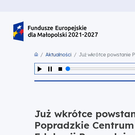
PRZEJDŹ DO TREŚCI
PRZEJDŹ DO MENU
STOPKA
Aktualności
Już wkrótce powstanie P
Już wkrótce powstan
Popradzkie Centrum