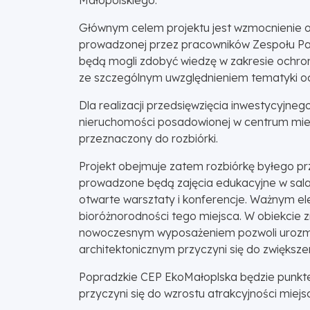
Głównym celem projektu jest wzmocnienie oc
prowadzonej przez pracowników Zespołu Pa
będą mogli zdobyć wiedzę w zakresie ochro
ze szczególnym uwzględnieniem tematyki och
Dla realizacji przedsięwzięcia inwestycyj
nieruchomości posadowionej w centrum miejs
przeznaczony do rozbiórki.
Projekt obejmuje zatem rozbiórkę byłego pr
prowadzone będą zajęcia edukacyjne w sala
otwarte warsztaty i konferencje. Ważnym 
bioróżnorodności tego miejsca. W obiekcie zn
nowoczesnym wyposażeniem pozwoli urozmaicić
architektonicznym przyczyni się do zwiększe
Popradzkie CEP EkoMałoplska będzie punkte
przyczyni się do wzrostu atrakcyjności miejs