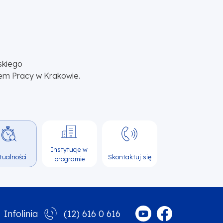
skiego
em Pracy w Krakowie.
Instytucje w
tualności
Skontaktuj się
programie
(12) 616 0 616
Infolinia