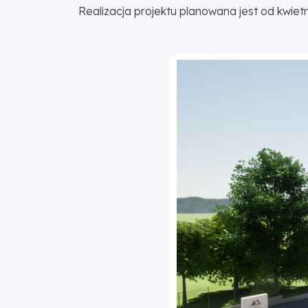
Realizacja projektu planowana jest od kwietn
Poprzednia
Następna