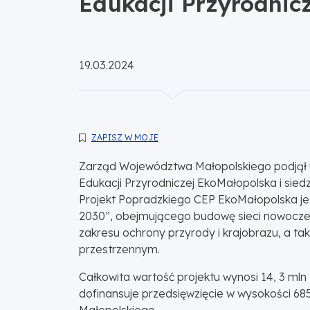
Edukacji Przyrodnic
Opublikowano:
19.03.2024
ZAPISZ W MOJE
Zarząd Województwa Małopolskiego podjął 
Edukacji Przyrodniczej EkoMałopolska i sie
Projekt Popradzkiego CEP EkoMałopolska jes
2030”, obejmującego budowę sieci nowoczesn
zakresu ochrony przyrody i krajobrazu, a ta
przestrzennym.
Całkowita wartość projektu wynosi 14, 3 mln
dofinansuje przedsięwzięcie w wysokości 68
Małopolskiego.