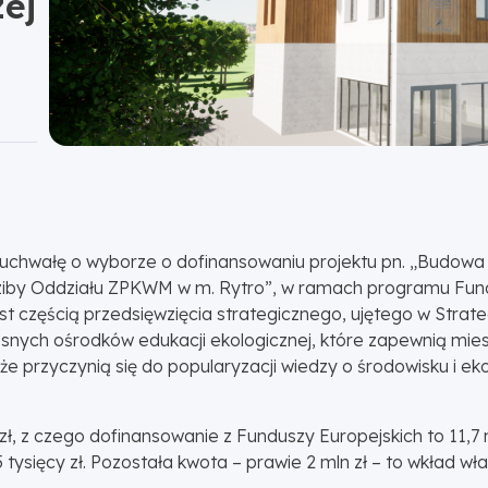
zej
uchwałę o wyborze o dofinansowaniu projektu pn. „Budowa
dziby Oddziału ZPKWM w m. Rytro”, w ramach programu Fund
t częścią przedsięwzięcia strategicznego, ujętego w Stra
ych ośrodków edukacji ekologicznej, które zapewnią miesz
kże przyczynią się do popularyzacji wiedzy o środowisku i 
 zł, z czego dofinansowanie z Funduszy Europejskich to 11,
5 tysięcy zł. Pozostała kwota – prawie 2 mln zł – to wkła