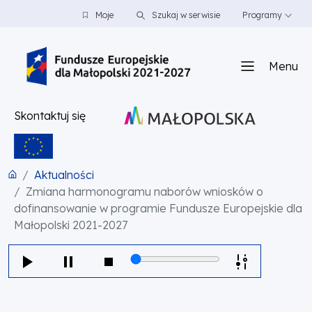
PRZEJDŹ DO TREŚCI
PRZEJDŹ DO MENU
STOPKA
Moje
Szukaj w serwisie
Programy
Menu
Skontaktuj się
Aktualności
Zmiana harmonogramu naborów wniosków o
dofinansowanie w programie Fundusze Europejskie dla
Małopolski 2021-2027