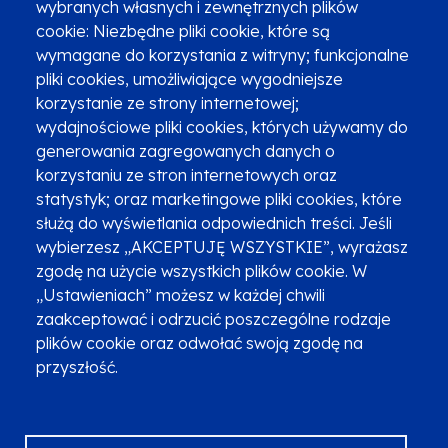
wybranych własnych i zewnętrznych plików
cookie: Niezbędne pliki cookie, które są
wymagane do korzystania z witryny; funkcjonalne
pliki cookies, umożliwiające wygodniejsze
korzystanie ze strony internetowej;
Zgłoszenia podejrzenia niezgodności z KPP i KPON
wydajnościowe pliki cookies, których używamy do
Newsletter
Fundusze SMS-em
generowania zagregowanych danych o
Najczęściej zadawane pytania
Promocja projektu
korzystaniu ze stron internetowych oraz
statystyk; oraz marketingowe pliki cookies, które
służą do wyświetlania odpowiednich treści. Jeśli
wybierzesz „AKCEPTUJĘ WSZYSTKIE”, wyrażasz
Zobacz inne programy
Poznaj Fundusze 2014-2020
zgodę na użycie wszystkich plików cookie. W
„Ustawieniach” możesz w każdej chwili
Deklaracja dostępności
Polityka prywatności
zaakceptować i odrzucić poszczególne rodzaje
Przetwarzanie danych osobowych
Zgłoś błąd
Mapa strony
plików cookie oraz odwołać swoją zgodę na
przyszłość.
Oznaczenie projektu