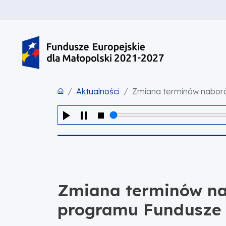
PRZEJDŹ DO TREŚCI
PRZEJDŹ DO MENU
STOPKA
Aktualności
Zmiana terminów naborów 
Zmiana terminów na
programu Fundusze E