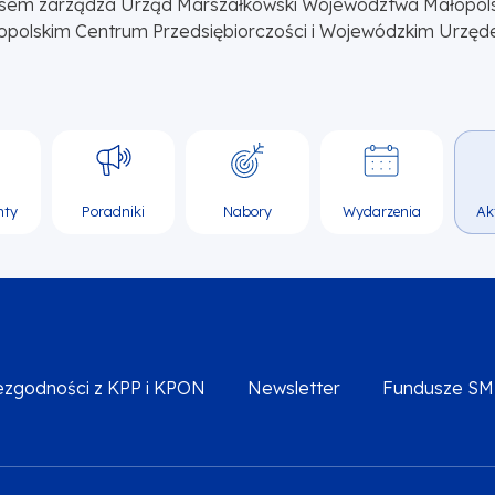
sem zarządza Urząd Marszałkowski Województwa Małopol
opolskim Centrum Przedsiębiorczości i Wojewódzkim Urzęd
nty
Poradniki
Nabory
Wydarzenia
Ak
iezgodności z KPP i KPON
Newsletter
Fundusze S