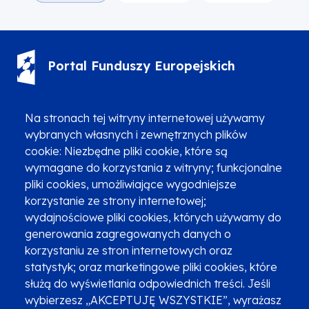
Portal Funduszy Europejskich
(12) 616 0 616
Infolinia
Na stronach tej witryny internetowej używamy
wybranych własnych i zewnętrznych plików
cookie: Niezbędne pliki cookie, które są
wymagane do korzystania z witryny; funkcjonalne
pliki cookies, umożliwiające wygodniejsze
Zgłoszenia podejrzenia niezgodności z KPP i KPON
korzystanie ze strony internetowej;
wydajnościowe pliki cookies, których używamy do
Newsletter
Fundusze SMS-em
generowania zagregowanych danych o
Najczęściej zadawane pytania
Promocja projektu
korzystaniu ze stron internetowych oraz
statystyk; oraz marketingowe pliki cookies, które
służą do wyświetlania odpowiednich treści. Jeśli
wybierzesz „AKCEPTUJĘ WSZYSTKIE”, wyrażasz