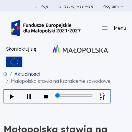
PRZEJDŹ DO TREŚCI
PRZEJDŹ DO MENU
STOPKA
Moje
Szukaj w serwisie
Programy
Menu
Skontaktuj się
Aktualności
Małopolska stawia na kształcenie zawodowe
Małopolska stawia na