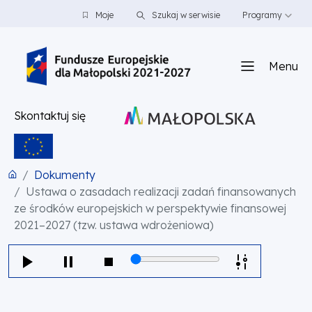
PRZEJDŹ DO TREŚCI
PRZEJDŹ DO MENU
STOPKA
Moje
Szukaj w serwisie
Programy
Menu
Skontaktuj się
Dokumenty
Ustawa o zasadach realizacji zadań finansowanych
ze środków europejskich w perspektywie finansowej
2021–2027 (tzw. ustawa wdrożeniowa)