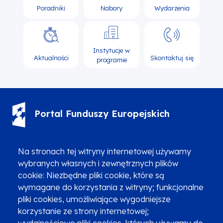
Poradniki
Nabory
Wydarzenia
Instytucje w
Aktualności
Skontaktuj się
programie
Portal Funduszy Europejskich
(12) 616 0 616
Infolinia
Na stronach tej witryny internetowej używamy
wybranych własnych i zewnętrznych plików
cookie: Niezbędne pliki cookie, które są
wymagane do korzystania z witryny; funkcjonalne
pliki cookies, umożliwiające wygodniejsze
korzystanie ze strony internetowej;
Zgłoszenia podejrzenia niezgodności z KPP i KPON
wydajnościowe pliki cookies, których używamy do