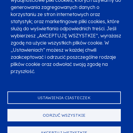
Newsletter
Fundusze SMS-em
generowania zagregowanych danych o
Najczęściej zadawane pytania
Promocja projektu
korzystaniu ze stron internetowych oraz
statystyk; oraz marketingowe pliki cookies, które
służą do wyświetlania odpowiednich treści. Jeśli
wybierzesz „AKCEPTUJĘ WSZYSTKIE”, wyrażasz
Zobacz inne programy
Poznaj Fundusze 2014-2020
zgodę na użycie wszystkich plików cookie. W
„Ustawieniach” możesz w każdej chwili
Deklaracja dostępności
Polityka prywatności
zaakceptować i odrzucić poszczególne rodzaje
Przetwarzanie danych osobowych
Zgłoś błąd
Mapa strony
plików cookie oraz odwołać swoją zgodę na
przyszłość.
Oznaczenie projektu
USTAWIENIA CIASTECZEK
ODRZUĆ WSZYSTKIE
Serwis dofinansowany przez Unię Europejską z programu Fundusze
Europejskie dla Małopolski na lata 2021-2027.
© Urząd Marszałkowski Województwa Małopolskiego 2023
AKCEPTUJ WSZYSTKIE