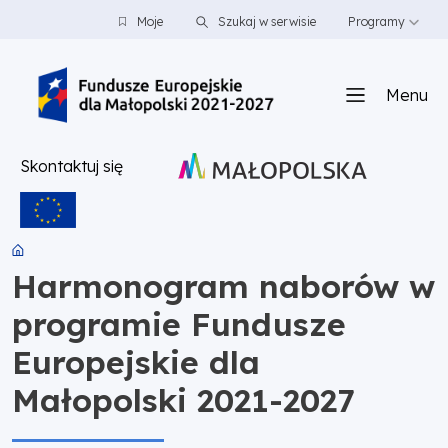
PRZEJDŹ DO TREŚCI
PRZEJDŹ DO MENU
STOPKA
Moje
Szukaj w serwisie
Programy
Menu
Skontaktuj się
Harmonogram naborów w
programie Fundusze
Europejskie dla
Małopolski 2021-2027