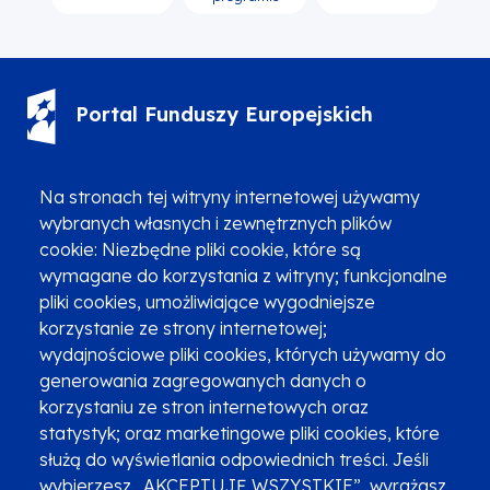
Portal Funduszy Europejskich
(12) 616 0 616
Infolinia
Na stronach tej witryny internetowej używamy
wybranych własnych i zewnętrznych plików
cookie: Niezbędne pliki cookie, które są
wymagane do korzystania z witryny; funkcjonalne
pliki cookies, umożliwiające wygodniejsze
Zgłoszenia podejrzenia niezgodności z KPP i KPON
korzystanie ze strony internetowej;
wydajnościowe pliki cookies, których używamy do
Newsletter
Fundusze SMS-em
generowania zagregowanych danych o
Najczęściej zadawane pytania
Promocja projektu
korzystaniu ze stron internetowych oraz
statystyk; oraz marketingowe pliki cookies, które
służą do wyświetlania odpowiednich treści. Jeśli
wybierzesz „AKCEPTUJĘ WSZYSTKIE”, wyrażasz