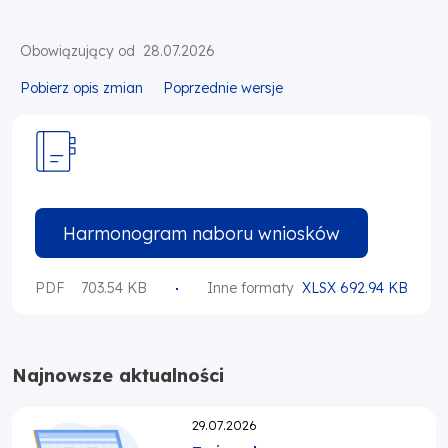
Obowiązujący od
28.07.2026
Pobierz opis zmian
Poprzednie wersje
Harmonogram naboru wniosków
PDF
703.54 KB
Inne formaty
XLSX 692.94 KB
Najnowsze aktualności
Opublikowano:
29.07.2026