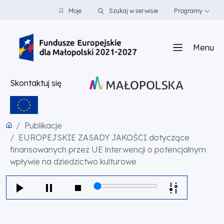
PRZEJDŹ DO TREŚCI
PRZEJDŹ DO MENU
STOPKA
Moje
Szukaj w serwisie
Programy
Menu
Skontaktuj się
Publikacje
EUROPEJSKIE ZASADY JAKOŚCI dotyczące
finansowanych przez UE interwencji o potencjalnym
wpływie na dziedzictwo kulturowe