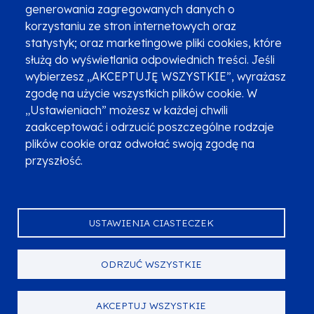
generowania zagregowanych danych o
Najczęściej zadawane pytania
Promocja projektu
korzystaniu ze stron internetowych oraz
statystyk; oraz marketingowe pliki cookies, które
służą do wyświetlania odpowiednich treści. Jeśli
wybierzesz „AKCEPTUJĘ WSZYSTKIE”, wyrażasz
Zobacz inne programy
Poznaj Fundusze 2014-2020
zgodę na użycie wszystkich plików cookie. W
„Ustawieniach” możesz w każdej chwili
Deklaracja dostępności
Polityka prywatności
zaakceptować i odrzucić poszczególne rodzaje
Przetwarzanie danych osobowych
Zgłoś błąd
Mapa strony
plików cookie oraz odwołać swoją zgodę na
przyszłość.
Oznaczenie projektu
USTAWIENIA CIASTECZEK
ODRZUĆ WSZYSTKIE
Serwis dofinansowany przez Unię Europejską z programu Fundusze
Europejskie dla Małopolski na lata 2021-2027.
© Urząd Marszałkowski Województwa Małopolskiego 2023
AKCEPTUJ WSZYSTKIE