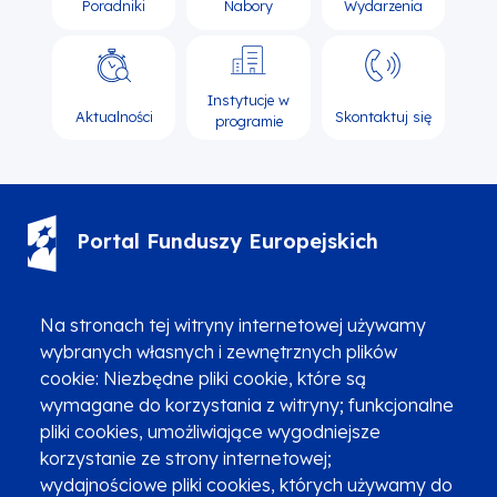
Poradniki
Nabory
Wydarzenia
Instytucje w
Aktualności
Skontaktuj się
programie
Portal Funduszy Europejskich
(12) 616 0 616
Infolinia
Na stronach tej witryny internetowej używamy
wybranych własnych i zewnętrznych plików
cookie: Niezbędne pliki cookie, które są
wymagane do korzystania z witryny; funkcjonalne
pliki cookies, umożliwiające wygodniejsze
korzystanie ze strony internetowej;
Zgłoszenia podejrzenia niezgodności z KPP i KPON
wydajnościowe pliki cookies, których używamy do
Newsletter
Fundusze SMS-em