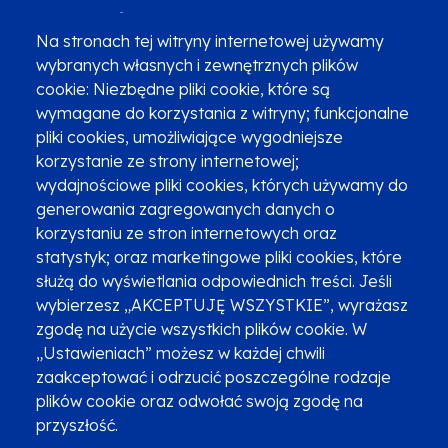
(12) 616 0 616
Infolinia
Na stronach tej witryny internetowej używamy
wybranych własnych i zewnętrznych plików
cookie: Niezbędne pliki cookie, które są
wymagane do korzystania z witryny; funkcjonalne
pliki cookies, umożliwiające wygodniejsze
Zgłoszenia podejrzenia niezgodności z KPP i KPON
korzystanie ze strony internetowej;
wydajnościowe pliki cookies, których używamy do
Newsletter
Fundusze SMS-em
generowania zagregowanych danych o
Najczęściej zadawane pytania
Promocja projektu
korzystaniu ze stron internetowych oraz
statystyk; oraz marketingowe pliki cookies, które
służą do wyświetlania odpowiednich treści. Jeśli
wybierzesz „AKCEPTUJĘ WSZYSTKIE”, wyrażasz
Zobacz inne programy
Poznaj Fundusze 2014-2020
zgodę na użycie wszystkich plików cookie. W
„Ustawieniach” możesz w każdej chwili
Deklaracja dostępności
Polityka prywatności
zaakceptować i odrzucić poszczególne rodzaje
Przetwarzanie danych osobowych
Zgłoś błąd
Mapa strony
plików cookie oraz odwołać swoją zgodę na
przyszłość.