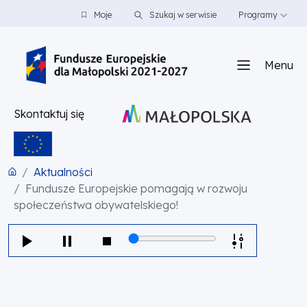
PRZEJDŹ DO TREŚCI
PRZEJDŹ DO MENU
STOPKA
Moje
Szukaj w serwisie
Programy
Menu
Skontaktuj się
Aktualności
Fundusze Europejskie pomagają w rozwoju
społeczeństwa obywatelskiego!