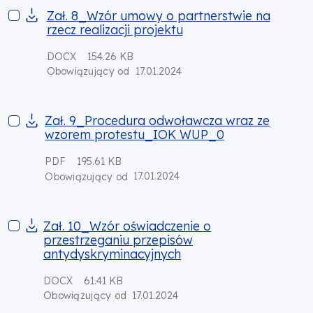
Zał. 8_Wzór umowy o partnerstwie na rzecz realizacji projekt
Zał. 8_Wzór umowy o partnerstwie na
rzecz realizacji projektu
DOCX
154.26 KB
17.01.2024
Obowiązujący od
Zał. 9_Procedura odwoławcza wraz ze wzorem protestu_
Zał. 9_Procedura odwoławcza wraz ze
wzorem protestu_IOK WUP_0
PDF
195.61 KB
17.01.2024
Obowiązujący od
Zał. 10_Wzór oświadczenie o przestrzeganiu przepisów anty
Zał. 10_Wzór oświadczenie o
przestrzeganiu przepisów
antydyskryminacyjnych
DOCX
61.41 KB
17.01.2024
Obowiązujący od