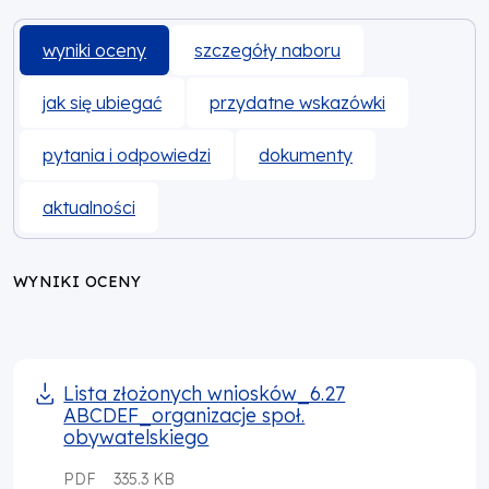
wyniki oceny
szczegóły naboru
jak się ubiegać
przydatne wskazówki
pytania i odpowiedzi
dokumenty
aktualności
WYNIKI OCENY
Lista złożonych wniosków_6.27
ABCDEF_organizacje społ.
obywatelskiego
PDF
335.3 KB