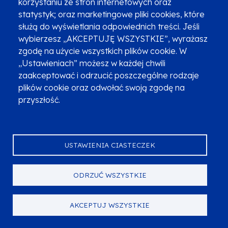
korzystaniu ze stron internetowych oraz
statystyk; oraz marketingowe pliki cookies, które
służą do wyświetlania odpowiednich treści. Jeśli
wybierzesz „AKCEPTUJĘ WSZYSTKIE”, wyrażasz
zgodę na użycie wszystkich plików cookie. W
„Ustawieniach” możesz w każdej chwili
Finanse
zaakceptować i odrzucić poszczególne rodzaje
MAKSYMALNY PROCENT DOFINANSOWANIA
plików cookie oraz odwołać swoją zgodę na
95%
przyszłość.
PULA ŚRODKÓW NA NABÓR
21 498 895,18 PLN w podziale na
typy projektów wskazane w
USTAWIENIA CIASTECZEK
Regulaminie wyboru projektów
ODRZUĆ WSZYSTKIE
Data naboru
AKCEPTUJ WSZYSTKIE
START
KONIEC