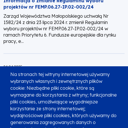
Informacja o zmianie Regulaminu wyboru
projektów nr FEMP.06.27-IP.02-002/24
Zarząd Województwa Małopolskiego uchwałą Nr
1582/24 z dnia 23 lipca 2024 r. zmienił Regulamin
wyboru projektów nr FEMP.06.27-IP.02-002/24 w
ramach Priorytetu 6. Fundusze europejskie dla rynku
pracy, e...
Opublikowano:
24.04.2025
Informacja o zmianie Regulaminu wyboru
Na stronach tej witryny internetowej używamy
projektów nr FEMP.06.27-IP.02-002/24 z
wybranych własnych i zewnętrznych plików
22.04.2025
cookie: Niezbędne pliki cookie, które są
Zarząd Województwa Małopolskiego uchwałą Nr
wymagane do korzystania z witryny; funkcjonalne
935/25 z dnia 22 kwietnia 2025 r. zmienił Regulamin
pliki cookies, umożliwiające wygodniejsze
wyboru projektów nr FEMP.06.27-IP.02-002/24 w
korzystanie ze strony internetowej;
ramach Priorytetu 6. Fundusze europejskie dla rynku
wydajnościowe pliki cookies, których używamy do
pracy,...
generowania zagregowanych danych o