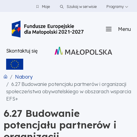
PRZEJDŹ DO TREŚCI
PRZEJDŹ DO MENU
STOPKA
Moje
Szukaj w serwisie
Programy
Menu
Skontaktuj się
Nabory
6.27 Budowanie potencjału partnerów i organizacji
społeczeństwa obywatelskiego w obszarach wsparcia
EFS+
6.27 Budowanie
potencjału partnerów i
organizacji