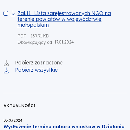
Zał.11_Lista zarejestrowanych NGO na terenie powiatów w 
Zał.11_Lista zarejestrowanych NGO na
terenie powiatów w województwie
małopolskim
PDF
139.91 KB
17.01.2024
Obowiązujący od
Pobierz zaznaczone
Pobierz wszystkie
AKTUALNOŚCI
Opublikowano:
05.03.2024
Wydłużenie terminu naboru wniosków w Działaniu