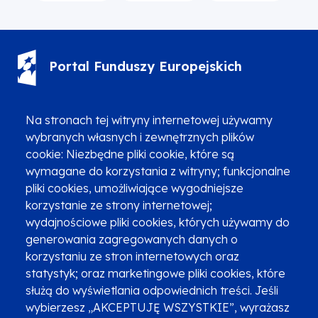
Portal Funduszy Europejskich
(12) 616 0 616
Infolinia
Na stronach tej witryny internetowej używamy
wybranych własnych i zewnętrznych plików
cookie: Niezbędne pliki cookie, które są
wymagane do korzystania z witryny; funkcjonalne
pliki cookies, umożliwiające wygodniejsze
korzystanie ze strony internetowej;
Zgłoszenia podejrzenia niezgodności z KPP i KPON
wydajnościowe pliki cookies, których używamy do
Newsletter
Fundusze SMS-em
generowania zagregowanych danych o
Najczęściej zadawane pytania
Promocja projektu
korzystaniu ze stron internetowych oraz
statystyk; oraz marketingowe pliki cookies, które
służą do wyświetlania odpowiednich treści. Jeśli
wybierzesz „AKCEPTUJĘ WSZYSTKIE”, wyrażasz