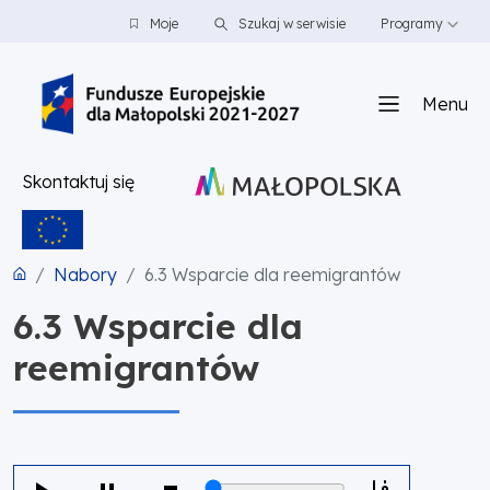
PRZEJDŹ DO TREŚCI
PRZEJDŹ DO MENU
STOPKA
Moje
Szukaj w serwisie
Programy
Menu
Skontaktuj się
Nabory
6.3 Wsparcie dla reemigrantów
6.3 Wsparcie dla
reemigrantów