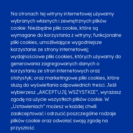
(12) 616 0 616
Infolinia
Na stronach tej witryny internetowej używamy
wybranych własnych i zewnętrznych plików
cookie: Niezbędne pliki cookie, które są
wymagane do korzystania z witryny; funkcjonalne
pliki cookies, umożliwiające wygodniejsze
korzystanie ze strony internetowej;
Zgłoszenia podejrzenia niezgodności z KPP i KPON
wydajnościowe pliki cookies, których używamy do
Newsletter
Fundusze SMS-em
generowania zagregowanych danych o
Najczęściej zadawane pytania
Promocja projektu
korzystaniu ze stron internetowych oraz
statystyk; oraz marketingowe pliki cookies, które
służą do wyświetlania odpowiednich treści. Jeśli
wybierzesz „AKCEPTUJĘ WSZYSTKIE”, wyrażasz
Zobacz inne programy
Poznaj Fundusze 2014-2020
zgodę na użycie wszystkich plików cookie. W
„Ustawieniach” możesz w każdej chwili
Deklaracja dostępności
Polityka prywatności
zaakceptować i odrzucić poszczególne rodzaje
Przetwarzanie danych osobowych
Zgłoś błąd
Mapa strony
plików cookie oraz odwołać swoją zgodę na
przyszłość.