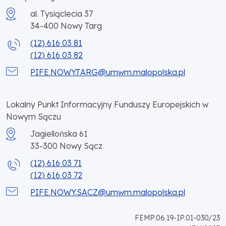
al. Tysiąclecia 37
34-400
Nowy Targ
(12) 616 03 81
(12) 616 03 82
PIFE.NOWY.TARG@umwm.malopolska.pl
Lokalny Punkt Informacyjny Funduszy Europejskich w
Nowym Sączu
Jagiellońska 61
33-300
Nowy Sącz
(12) 616 03 71
(12) 616 03 72
PIFE.NOWY.SACZ@umwm.malopolska.pl
FEMP.06.19-IP.01-030/23