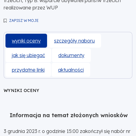
trzecich, Typ B: wsparcie obywateli państw trzecich
realizowane przez WUP
ZAPISZ W MOJE
wyniki oceny
szczegóły naboru
jak się ubiegać
dokumenty
przydatne linki
aktualności
WYNIKI OCENY
Informacja na temat złożonych wniosków
3 grudnia 2023 r. o godzinie 15:00 zakończył się nabór nr