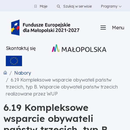
PRZEJDŹ DO TREŚCI
PRZEJDŹ DO MENU
STOPKA
Moje
Szukaj w serwisie
Programy
Menu
Skontaktuj się
Nabory
6.19 Kompleksowe wsparcie obywateli państw
trzecich, typ B. Wsparcie obywateli państw trzecich
realizowane przez WUP
6.19 Kompleksowe
wsparcie obywateli
państw trzecich, typ B.