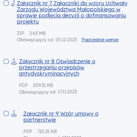
Załącznik nr 7 Załączniki do wzoru Uchwały Zarządu Wojewód
Załącznik nr 7 Załączniki do wzoru Uchwały
Zarządu Województwa Małopolskiego w
sprawie podjęcia decyzji o dofinansowaniu
projektu
ZIP
2.63 MB
05.12.2023
Poprzednie wersje
Obowiązujący od
Załącznik nr 8 Oświadczenie o przestrzeganiu przepisów ant
Załącznik nr 8 Oświadczenie o
przestrzeganiu przepisów
antydyskryminacyjnych
PDF
209.31 KB
17.11.2023
Obowiązujący od
Załącznik nr 9 Wzór umowy o partnerstwie
Załącznik nr 9 Wzór umowy o
partnerstwie
PDF
720.31 KB