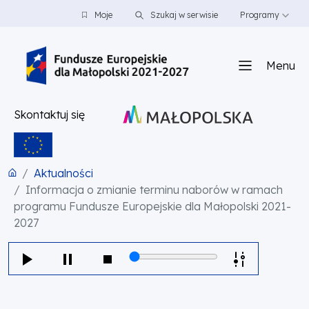
PRZEJDŹ DO TREŚCI
PRZEJDŹ DO MENU
STOPKA
Moje
Szukaj w serwisie
Programy
Menu
Skontaktuj się
Aktualności
Informacja o zmianie terminu naborów w ramach
programu Fundusze Europejskie dla Małopolski 2021-
2027