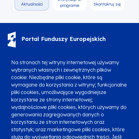
Aktualności
Skontaktuj się
programie
Portal Funduszy Europejskich
(12) 616 0 616
Infolinia
Na stronach tej witryny internetowej używamy
wybranych własnych i zewnętrznych plików
cookie: Niezbędne pliki cookie, które są
wymagane do korzystania z witryny; funkcjonalne
pliki cookies, umożliwiające wygodniejsze
korzystanie ze strony internetowej;
Zgłoszenia podejrzenia niezgodności z KPP i KPON
wydajnościowe pliki cookies, których używamy do
Newsletter
Fundusze SMS-em
generowania zagregowanych danych o
Najczęściej zadawane pytania
Promocja projektu
korzystaniu ze stron internetowych oraz
statystyk; oraz marketingowe pliki cookies, które
służą do wyświetlania odpowiednich treści. Jeśli