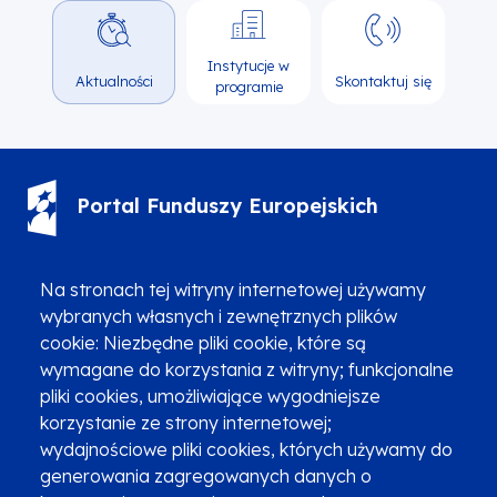
Instytucje w
Aktualności
Skontaktuj się
programie
Portal Funduszy Europejskich
(12) 616 0 616
Infolinia
Na stronach tej witryny internetowej używamy
wybranych własnych i zewnętrznych plików
cookie: Niezbędne pliki cookie, które są
wymagane do korzystania z witryny; funkcjonalne
pliki cookies, umożliwiające wygodniejsze
korzystanie ze strony internetowej;
Zgłoszenia podejrzenia niezgodności z KPP i KPON
wydajnościowe pliki cookies, których używamy do
Newsletter
Fundusze SMS-em
generowania zagregowanych danych o