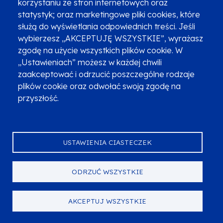
Najczęściej zadawane pytania
Promocja projektu
korzystaniu ze stron internetowych oraz
statystyk; oraz marketingowe pliki cookies, które
służą do wyświetlania odpowiednich treści. Jeśli
wybierzesz „AKCEPTUJĘ WSZYSTKIE”, wyrażasz
Zobacz inne programy
Poznaj Fundusze 2014-2020
zgodę na użycie wszystkich plików cookie. W
„Ustawieniach” możesz w każdej chwili
Deklaracja dostępności
Polityka prywatności
zaakceptować i odrzucić poszczególne rodzaje
Przetwarzanie danych osobowych
Zgłoś błąd
Mapa strony
plików cookie oraz odwołać swoją zgodę na
przyszłość.
Oznaczenie projektu
USTAWIENIA CIASTECZEK
ODRZUĆ WSZYSTKIE
Serwis dofinansowany przez Unię Europejską z programu Fundusze
Europejskie dla Małopolski na lata 2021-2027.
© Urząd Marszałkowski Województwa Małopolskiego 2023
AKCEPTUJ WSZYSTKIE