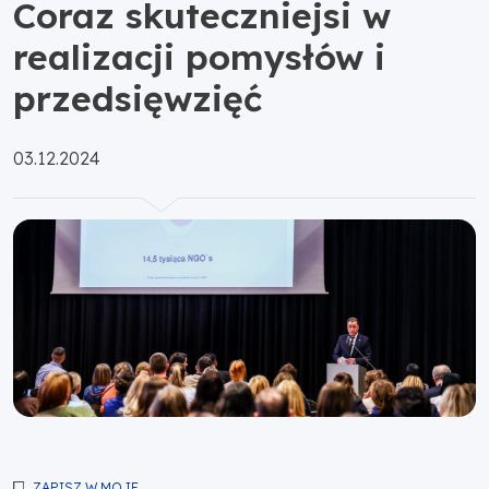
Coraz skuteczniejsi w
realizacji pomysłów i
przedsięwzięć
Opublikowano:
03.12.2024
ZAPISZ W MOJE