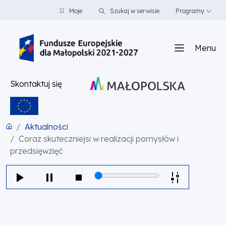
PRZEJDŹ DO TREŚCI
PRZEJDŹ DO MENU
STOPKA
Moje
Szukaj w serwisie
Programy
Menu
Skontaktuj się
Aktualności
Coraz skuteczniejsi w realizacji pomysłów i
przedsięwzięć