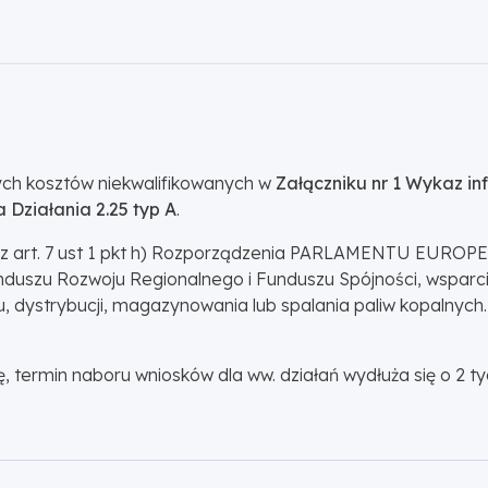
ch kosztów niekwalifikowanych w
Załączniku nr 1 Wykaz in
Działania 2.25 typ A
.
e z art. 7 ust 1 pkt h) Rozporządzenia PARLAMENTU EUROP
nduszu Rozwoju Regionalnego i Funduszu Spójności, wsparcia
tu, dystrybucji, magazynowania lub spalania paliw kopalnych
rmin naboru wniosków dla ww. działań wydłuża się o 2 tygo