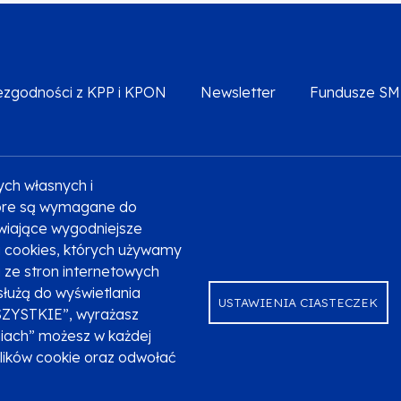
iezgodności z KPP i KPON
Newsletter
Fundusze S
ych własnych i
Deklaracja dostępności
Polityka prywatności
Przetw
które są wymagane do
liwiające wygodniejsze
ki cookies, których używamy
ze stron internetowych
służą do wyświetlania
USTAWIENIA CIASTECZEK
SZYSTKIE”, wyrażasz
niach” możesz w każdej
plików cookie oraz odwołać
ndusze Europejskie dla Małopolski na lata 2021-2027.