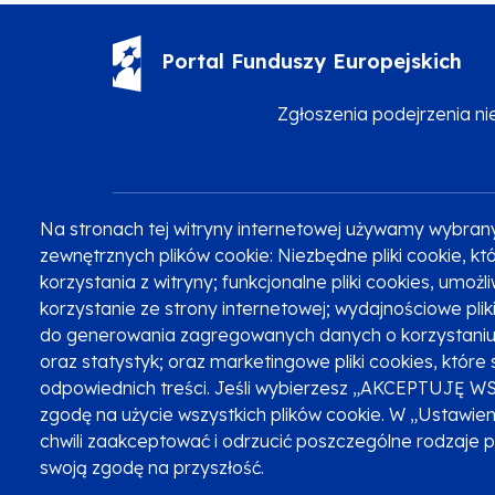
Portal Funduszy Europejskich
Zgłoszenia podejrzenia n
Na stronach tej witryny internetowej używamy wybran
Zobacz inne programy
Poznaj Fundusze 2014-2020
zewnętrznych plików cookie: Niezbędne pliki cookie, 
korzystania z witryny; funkcjonalne pliki cookies, umoż
korzystanie ze strony internetowej; wydajnościowe pli
do generowania zagregowanych danych o korzystaniu 
Oznaczenie projektu
oraz statystyk; oraz marketingowe pliki cookies, które 
odpowiednich treści. Jeśli wybierzesz „AKCEPTUJĘ W
zgodę na użycie wszystkich plików cookie. W „Ustawie
chwili zaakceptować i odrzucić poszczególne rodzaje 
swoją zgodę na przyszłość.
Serwis dofinansowany przez Unię Europejską z programu Fu
© Urząd Marszałkowski Województwa Małopolskiego 2023