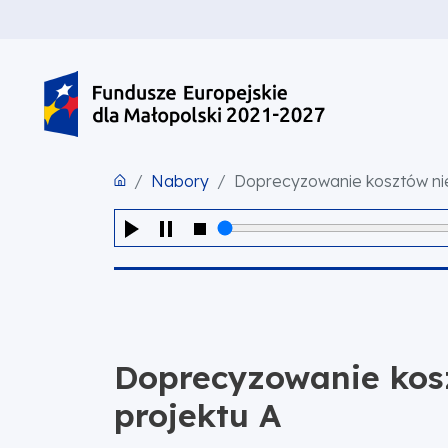
PRZEJDŹ DO TREŚCI
PRZEJDŹ DO MENU
STOPKA
Nabory
Doprecyzowanie kosztów niek
Doprecyzowanie kosz
projektu A