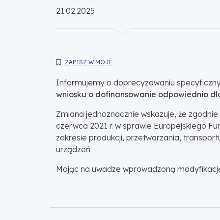
Opublikowano:
21.02.2025
ZAPISZ W MOJE
Informujemy o doprecyzowaniu specyficzny
wniosku o dofinansowanie odpowiednio dla 
Zmiana jednoznacznie wskazuje, że zgodni
czerwca 2021 r. w sprawie Europejskiego Fu
zakresie produkcji, przetwarzania, transpor
urządzeń.
Mając na uwadze wprowadzoną modyfikację, te