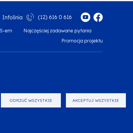
(12) 616 0 616
Infolinia
MS-em
Najczęściej zadawane pytania
Promocja projektu
arzanie danych osobowych
Zgłoś błąd
Mapa strony
ODRZUĆ WSZYSTKIE
AKCEPTUJ WSZYSTKIE