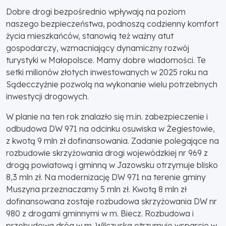
Dobre drogi bezpośrednio wpływają na poziom
naszego bezpieczeństwa, podnoszą codzienny komfort
życia mieszkańców, stanowią też ważny atut
gospodarczy, wzmacniający dynamiczny rozwój
turystyki w Małopolsce. Mamy dobre wiadomości. Te
setki milionów złotych inwestowanych w 2025 roku na
Sądecczyźnie pozwolą na wykonanie wielu potrzebnych
inwestycji drogowych.
W planie na ten rok znalazło się m.in. zabezpieczenie i
odbudowa DW 971 na odcinku osuwiska w Żegiestowie,
z kwotą 9 mln zł dofinansowania. Zadanie polegające na
rozbudowie skrzyżowania drogi wojewódzkiej nr 969 z
drogą powiatową i gminną w Jazowsku otrzymuje blisko
8,3 mln zł. Na modernizację DW 971 na terenie gminy
Muszyna przeznaczamy 5 mln zł. Kwotą 8 mln zł
dofinansowana zostaje rozbudowa skrzyżowania DW nr
980 z drogami gminnymi w m. Biecz. Rozbudowa i
przebudowa dróg w m. Wilczyska otrzymuje wsparcie w