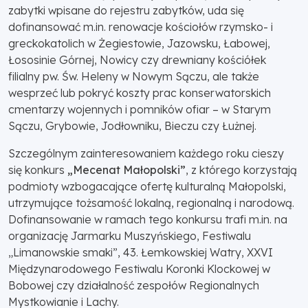
zabytki wpisane do rejestru zabytków, uda się
dofinansować m.in. renowacje kościołów rzymsko- i
greckokatolich w Żegiestowie, Jazowsku, Łabowej,
Łososinie Górnej, Nowicy czy drewniany kościółek
filialny pw. Św. Heleny w Nowym Sączu, ale także
wesprzeć lub pokryć koszty prac konserwatorskich
cmentarzy wojennych i pomników ofiar – w Starym
Sączu, Grybowie, Jodłowniku, Bieczu czy Łużnej.
Szczególnym zainteresowaniem każdego roku cieszy
się konkurs
„Mecenat Małopolski”
, z którego korzystają
podmioty wzbogacające ofertę kulturalną Małopolski,
utrzymujące tożsamość lokalną, regionalną i narodową.
Dofinansowanie w ramach tego konkursu trafi m.in. na
organizację Jarmarku Muszyńskiego, Festiwalu
„Limanowskie smaki”, 43. Łemkowskiej Watry, XXVI
Międzynarodowego Festiwalu Koronki Klockowej w
Bobowej czy działalność zespołów Regionalnych
Mystkowianie i Lachy.