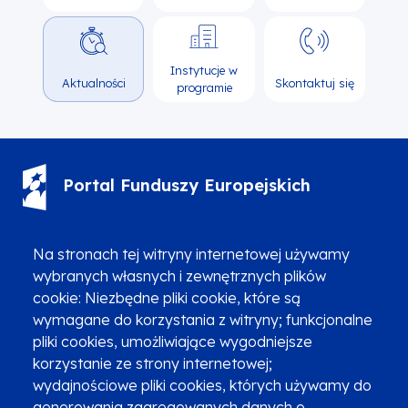
Instytucje w
Aktualności
Skontaktuj się
programie
Portal Funduszy Europejskich
(12) 616 0 616
Infolinia
Na stronach tej witryny internetowej używamy
wybranych własnych i zewnętrznych plików
cookie: Niezbędne pliki cookie, które są
wymagane do korzystania z witryny; funkcjonalne
pliki cookies, umożliwiające wygodniejsze
korzystanie ze strony internetowej;
Zgłoszenia podejrzenia niezgodności z KPP i KPON
wydajnościowe pliki cookies, których używamy do
Newsletter
Fundusze SMS-em
generowania zagregowanych danych o