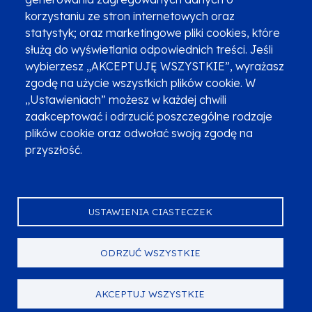
Najczęściej zadawane pytania
Promocja projektu
korzystaniu ze stron internetowych oraz
statystyk; oraz marketingowe pliki cookies, które
służą do wyświetlania odpowiednich treści. Jeśli
wybierzesz „AKCEPTUJĘ WSZYSTKIE”, wyrażasz
Zobacz inne programy
Poznaj Fundusze 2014-2020
zgodę na użycie wszystkich plików cookie. W
„Ustawieniach” możesz w każdej chwili
Deklaracja dostępności
Polityka prywatności
zaakceptować i odrzucić poszczególne rodzaje
Przetwarzanie danych osobowych
Zgłoś błąd
Mapa strony
plików cookie oraz odwołać swoją zgodę na
przyszłość.
Oznaczenie projektu
USTAWIENIA CIASTECZEK
ODRZUĆ WSZYSTKIE
Serwis dofinansowany przez Unię Europejską z programu Fundusze
Europejskie dla Małopolski na lata 2021-2027.
© Urząd Marszałkowski Województwa Małopolskiego 2023
AKCEPTUJ WSZYSTKIE