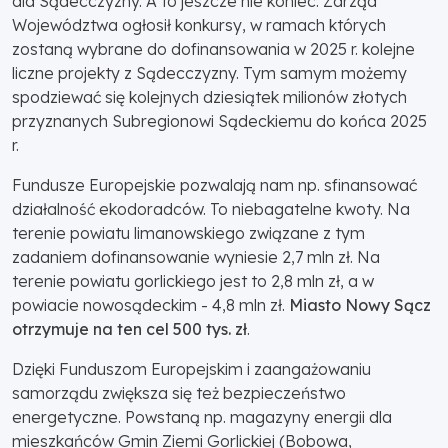
dla Sądecczyzny. A to jeszcze nie koniec. Zarząd
Województwa ogłosił konkursy, w ramach których
zostaną wybrane do dofinansowania w 2025 r. kolejne
liczne projekty z Sądecczyzny. Tym samym możemy
spodziewać się kolejnych dziesiątek milionów złotych
przyznanych Subregionowi Sądeckiemu do końca 2025
r.
Fundusze Europejskie pozwalają nam np. sfinansować
działalność ekodoradców. To niebagatelne kwoty. Na
terenie powiatu limanowskiego związane z tym
zadaniem dofinansowanie wyniesie 2,7 mln zł. Na
terenie powiatu gorlickiego jest to 2,8 mln zł, a w
powiacie nowosądeckim - 4,8 mln zł.
Miasto Nowy Sącz
otrzymuje na ten cel 500 tys. zł
.
Dzięki Funduszom Europejskim i zaangażowaniu
samorządu zwiększa się też bezpieczeństwo
energetyczne. Powstaną np. magazyny energii dla
mieszkańców Gmin Ziemi Gorlickiej (Bobowa,