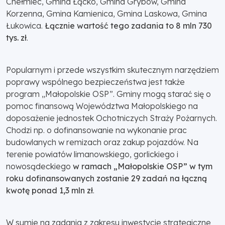
Chełmiec, Gmina Łącko, Gmina Grybów, Gmina
Korzenna, Gmina Kamienica, Gmina Laskowa, Gmina
Łukowica.
Łącznie wartość tego zadania to 8 mln 730
tys. zł
.
Popularnym i przede wszystkim skutecznym narzędziem
poprawy wspólnego bezpieczeństwa jest także
program „Małopolskie OSP”. Gminy mogą starać się o
pomoc finansową Województwa Małopolskiego na
doposażenie jednostek Ochotniczych Straży Pożarnych.
Chodzi np. o dofinansowanie na wykonanie prac
budowlanych w remizach oraz zakup pojazdów. Na
terenie powiatów limanowskiego, gorlickiego i
nowosądeckiego
w ramach „Małopolskie OSP” w tym
roku dofinansowanych zostanie 29 zadań na łączną
kwotę ponad 1,3 mln zł
.
W sumie na zadania z zakresu inwestycje strategiczne