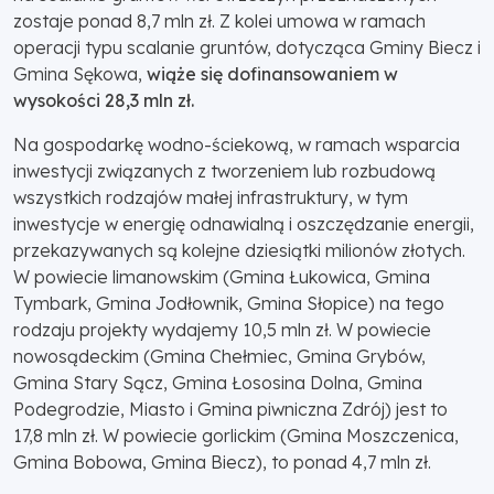
zostaje ponad 8,7 mln zł. Z kolei umowa w ramach
operacji typu scalanie gruntów, dotycząca Gminy Biecz i
Gmina Sękowa,
wiąże się dofinansowaniem w
wysokości 28,3 mln zł.
Na gospodarkę wodno-ściekową, w ramach wsparcia
inwestycji związanych z tworzeniem lub rozbudową
wszystkich rodzajów małej infrastruktury, w tym
inwestycje w energię odnawialną i oszczędzanie energii,
przekazywanych są kolejne dziesiątki milionów złotych.
W powiecie limanowskim (Gmina Łukowica, Gmina
Tymbark, Gmina Jodłownik, Gmina Słopice) na tego
rodzaju projekty wydajemy 10,5 mln zł. W powiecie
nowosądeckim (Gmina Chełmiec, Gmina Grybów,
Gmina Stary Sącz, Gmina Łososina Dolna, Gmina
Podegrodzie, Miasto i Gmina piwniczna Zdrój) jest to
17,8 mln zł. W powiecie gorlickim (Gmina Moszczenica,
Gmina Bobowa, Gmina Biecz), to ponad 4,7 mln zł.