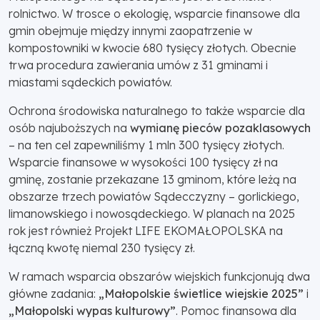
rolnictwo. W trosce o ekologię, wsparcie finansowe dla
gmin obejmuje między innymi zaopatrzenie w
kompostowniki w kwocie 680 tysięcy złotych. Obecnie
trwa procedura zawierania umów z 31 gminami i
miastami sądeckich powiatów.
Ochrona środowiska naturalnego to także wsparcie dla
osób najuboższych na
wymianę pieców pozaklasowych
– na ten cel zapewniliśmy 1 mln 300 tysięcy złotych.
Wsparcie finansowe w wysokości 100 tysięcy zł na
gminę, zostanie przekazane 13 gminom, które leżą na
obszarze trzech powiatów Sądecczyzny – gorlickiego,
limanowskiego i nowosądeckiego. W planach na 2025
rok jest również Projekt LIFE EKOMAŁOPOLSKA na
łączną kwotę niemal 230 tysięcy zł.
W ramach wsparcia obszarów wiejskich funkcjonują dwa
główne zadania:
„Małopolskie świetlice wiejskie 2025”
i
„Małopolski wypas kulturowy”
. Pomoc finansowa dla