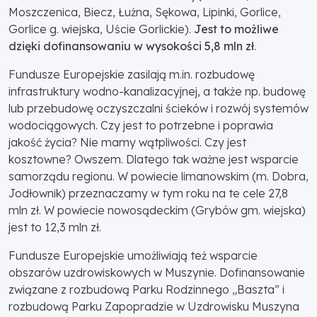
Moszczenica, Biecz, Łużna, Sękowa, Lipinki, Gorlice,
Gorlice g. wiejska, Uście Gorlickie).
Jest to możliwe
dzięki dofinansowaniu w wysokości 5,8 mln zł
.
Fundusze Europejskie zasilają m.in. rozbudowę
infrastruktury wodno-kanalizacyjnej, a także np. budowę
lub przebudowę oczyszczalni ścieków i rozwój systemów
wodociągowych. Czy jest to potrzebne i poprawia
jakość życia? Nie mamy wątpliwości. Czy jest
kosztowne? Owszem. Dlatego tak ważne jest wsparcie
samorządu regionu. W powiecie limanowskim (m. Dobra,
Jodłownik) przeznaczamy w tym roku na te cele 27,8
mln zł. W powiecie nowosądeckim (Grybów gm. wiejska)
jest to 12,3 mln zł.
Fundusze Europejskie umożliwiają też wsparcie
obszarów uzdrowiskowych w Muszynie. Dofinansowanie
związane z rozbudową Parku Rodzinnego „Baszta” i
rozbudową Parku Zapopradzie w Uzdrowisku Muszyna