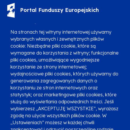
Portal Funduszy Europejskich
(12) 616 0 616
Infolinia
Na stronach tej witryny internetowej używamy
wybranych własnych i zewnętrznych plików
cookie: Niezbędne pliki cookie, które są
wymagane do korzystania z witryny; funkcjonalne
pliki cookies, umożliwiające wygodniejsze
Zgłoszenia podejrzenia niezgodności z KPP i KPON
korzystanie ze strony internetowej;
wydajnościowe pliki cookies, których używamy do
Newsletter
Fundusze SMS-em
generowania zagregowanych danych o
Najczęściej zadawane pytania
Promocja projektu
korzystaniu ze stron internetowych oraz
statystyk; oraz marketingowe pliki cookies, które
służą do wyświetlania odpowiednich treści. Jeśli
wybierzesz „AKCEPTUJĘ WSZYSTKIE”, wyrażasz
Zobacz inne programy
Poznaj Fundusze 2014-2020
zgodę na użycie wszystkich plików cookie. W
„Ustawieniach” możesz w każdej chwili
Deklaracja dostępności
Polityka prywatności
zaakceptować i odrzucić poszczególne rodzaje