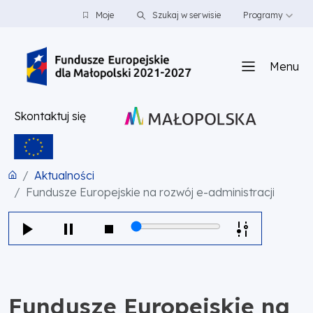
PRZEJDŹ DO TREŚCI
PRZEJDŹ DO MENU
STOPKA
Moje
Szukaj w serwisie
Programy
Menu
Skontaktuj się
Aktualności
Fundusze Europejskie na rozwój e-administracji
Fundusze Europejskie na