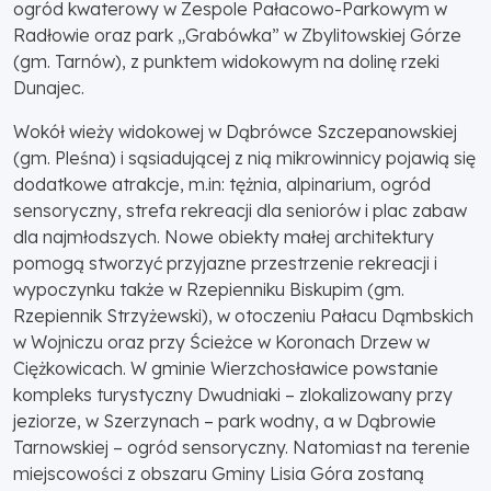
ogród kwaterowy w Zespole Pałacowo-Parkowym w
Radłowie oraz park „Grabówka” w Zbylitowskiej Górze
(gm. Tarnów), z punktem widokowym na dolinę rzeki
Dunajec.
Wokół wieży widokowej w Dąbrówce Szczepanowskiej
(gm. Pleśna) i sąsiadującej z nią mikrowinnicy pojawią się
dodatkowe atrakcje, m.in: tężnia, alpinarium, ogród
sensoryczny, strefa rekreacji dla seniorów i plac zabaw
dla najmłodszych. Nowe obiekty małej architektury
pomogą stworzyć przyjazne przestrzenie rekreacji i
wypoczynku także w Rzepienniku Biskupim (gm.
Rzepiennik Strzyżewski), w otoczeniu Pałacu Dąmbskich
w Wojniczu oraz przy Ścieżce w Koronach Drzew w
Ciężkowicach. W gminie Wierzchosławice powstanie
kompleks turystyczny Dwudniaki – zlokalizowany przy
jeziorze, w Szerzynach – park wodny, a w Dąbrowie
Tarnowskiej – ogród sensoryczny. Natomiast na terenie
miejscowości z obszaru Gminy Lisia Góra zostaną