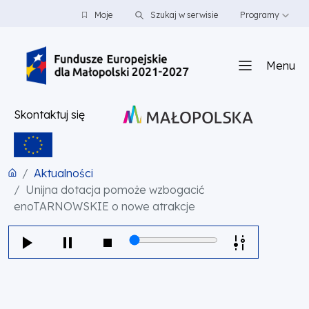
PRZEJDŹ DO TREŚCI
PRZEJDŹ DO MENU
STOPKA
Moje
Szukaj w serwisie
Programy
Menu
Skontaktuj się
Aktualności
Unijna dotacja pomoże wzbogacić
enoTARNOWSKIE o nowe atrakcje