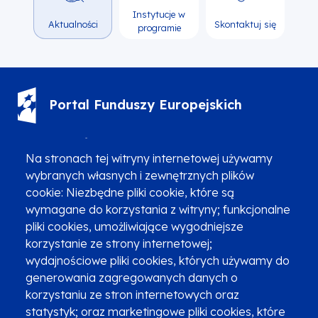
Instytucje w
Aktualności
Skontaktuj się
programie
Portal Funduszy Europejskich
(12) 616 0 616
Infolinia
Na stronach tej witryny internetowej używamy
wybranych własnych i zewnętrznych plików
cookie: Niezbędne pliki cookie, które są
wymagane do korzystania z witryny; funkcjonalne
pliki cookies, umożliwiające wygodniejsze
Zgłoszenia podejrzenia niezgodności z KPP i KPON
korzystanie ze strony internetowej;
wydajnościowe pliki cookies, których używamy do
Newsletter
Fundusze SMS-em
generowania zagregowanych danych o
Najczęściej zadawane pytania
Promocja projektu
korzystaniu ze stron internetowych oraz
statystyk; oraz marketingowe pliki cookies, które