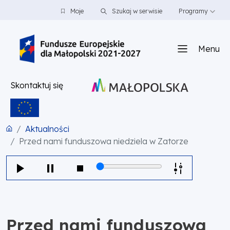
PRZEJDŹ DO TREŚCI
PRZEJDŹ DO MENU
STOPKA
Moje
Szukaj w serwisie
Programy
Menu
Skontaktuj się
Aktualności
Przed nami funduszowa niedziela w Zatorze
Przed nami funduszowa