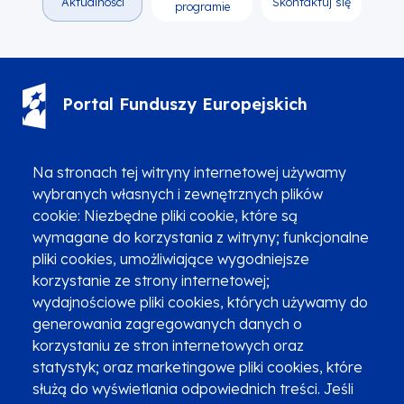
Aktualności
Skontaktuj się
programie
Portal Funduszy Europejskich
(12) 616 0 616
Infolinia
Na stronach tej witryny internetowej używamy
wybranych własnych i zewnętrznych plików
cookie: Niezbędne pliki cookie, które są
wymagane do korzystania z witryny; funkcjonalne
pliki cookies, umożliwiające wygodniejsze
Zgłoszenia podejrzenia niezgodności z KPP i KPON
korzystanie ze strony internetowej;
wydajnościowe pliki cookies, których używamy do
Newsletter
Fundusze SMS-em
generowania zagregowanych danych o
Najczęściej zadawane pytania
Promocja projektu
korzystaniu ze stron internetowych oraz
statystyk; oraz marketingowe pliki cookies, które
służą do wyświetlania odpowiednich treści. Jeśli