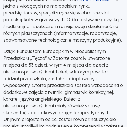
jedno z wiodących na małopolskim rynku
przedsiębiorstw, specjalizujące się w obróbce stali i
produkcji kotłów grzewczych. Od lat aktywnie pozyskuje
środki unijne i z sukcesem rozwija swoją działalność na
różnych płaszczyznach (informatyzacje, robotyzacje,
zaawansowane technologicznie maszyny produkcyjne).
Dzięki Funduszom Europejskim w Niepublicznym
Przedszkolu „Tęcza” w Zatorze zostały utworzone
miejsca dla 33 dzieci, w tym 4 miejsca dla dzieci z
niepełnosprawnościami. Lokal, w którym powstał
oddział przedszkola, został zaadoptowany i
wyposażony. Oferta przedszkola została wzbogacona o
dodatkowe zajęcia z rytmiki, gimnastyki korekcyjnej,
karate i języka angielskiego. Dzieci z
niepełnosprawnościami miały również szansę
skorzystać z dodatkowych zajęć terapeutycznych.
Unijnym projektem objęci zostali również nauczyciele –
projekt umożliwił im podniesienie kompetencji w zakresie