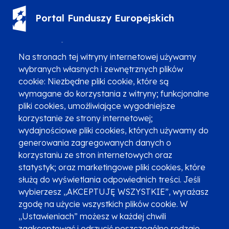
Portal Funduszy Europejskich
(12) 616 0 616
Infolinia
Na stronach tej witryny internetowej używamy
wybranych własnych i zewnętrznych plików
cookie: Niezbędne pliki cookie, które są
wymagane do korzystania z witryny; funkcjonalne
pliki cookies, umożliwiające wygodniejsze
Zgłoszenia podejrzenia niezgodności z KPP i KPON
korzystanie ze strony internetowej;
wydajnościowe pliki cookies, których używamy do
Newsletter
Fundusze SMS-em
generowania zagregowanych danych o
Najczęściej zadawane pytania
Promocja projektu
korzystaniu ze stron internetowych oraz
statystyk; oraz marketingowe pliki cookies, które
służą do wyświetlania odpowiednich treści. Jeśli
wybierzesz „AKCEPTUJĘ WSZYSTKIE”, wyrażasz
Zobacz inne programy
Poznaj Fundusze 2014-2020
zgodę na użycie wszystkich plików cookie. W
„Ustawieniach” możesz w każdej chwili
Deklaracja dostępności
Polityka prywatności
zaakceptować i odrzucić poszczególne rodzaje