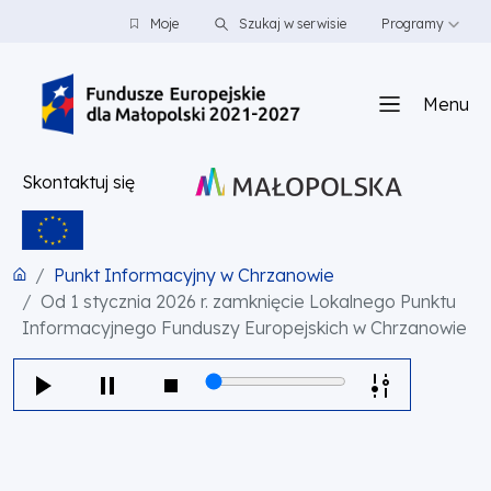
PRZEJDŹ DO TREŚCI
PRZEJDŹ DO MENU
STOPKA
Moje
Szukaj w serwisie
Programy
Menu
Skontaktuj się
Punkt Informacyjny w Chrzanowie
Od 1 stycznia 2026 r. zamknięcie Lokalnego Punktu
Informacyjnego Funduszy Europejskich w Chrzanowie