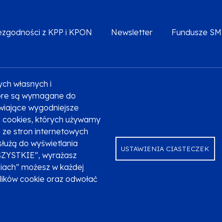
iezgodności z KPP i KPON
Newsletter
Fundusze S
ych własnych i
Deklaracja dostępności
Polityka prywatności
Przetw
które są wymagane do
liwiające wygodniejsze
ki cookies, których używamy
ze stron internetowych
służą do wyświetlania
USTAWIENIA CIASTECZEK
SZYSTKIE”, wyrażasz
niach” możesz w każdej
plików cookie oraz odwołać
ndusze Europejskie dla Małopolski na lata 2021-2027.