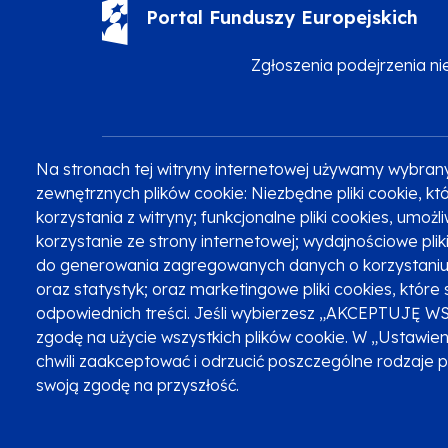
Portal Funduszy Europejskich
Zgłoszenia podejrzenia n
Na stronach tej witryny internetowej używamy wybran
Zobacz inne programy
Poznaj Fundusze 2014-2020
zewnętrznych plików cookie: Niezbędne pliki cookie, 
korzystania z witryny; funkcjonalne pliki cookies, umoż
korzystanie ze strony internetowej; wydajnościowe pli
do generowania zagregowanych danych o korzystaniu 
Oznaczenie projektu
oraz statystyk; oraz marketingowe pliki cookies, które 
odpowiednich treści. Jeśli wybierzesz „AKCEPTUJĘ W
zgodę na użycie wszystkich plików cookie. W „Ustawie
chwili zaakceptować i odrzucić poszczególne rodzaje 
swoją zgodę na przyszłość.
Serwis dofinansowany przez Unię Europejską z programu Fu
© Urząd Marszałkowski Województwa Małopolskiego 2023