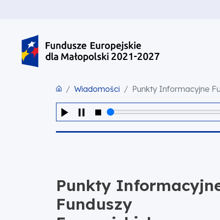
PRZEJDŹ DO TREŚCI
PRZEJDŹ DO MENU
STOPKA
Wiadomości
Punkty Informacyjne Fu
Punkty Informacyjn
Funduszy