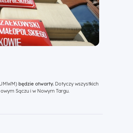
 (UMWM)
będzie otwarty.
Dotyczy wszystkich
, Nowym Sączu i w Nowym Targu.