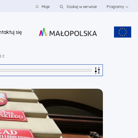
Moje
Szukaj w serwisie
Programy
taktuj się
 r.