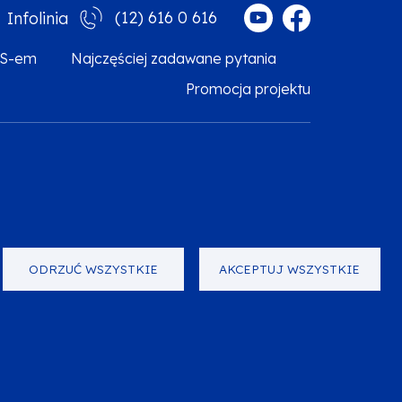
(12) 616 0 616
Infolinia
MS-em
Najczęściej zadawane pytania
Promocja projektu
arzanie danych osobowych
Zgłoś błąd
Mapa strony
ODRZUĆ WSZYSTKIE
AKCEPTUJ WSZYSTKIE