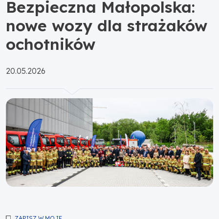
Bezpieczna Małopolska:
nowe wozy dla strażaków
ochotników
Opublikowano:
20.05.2026
ZAPISZ W MOJE