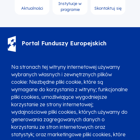
Instytucje w
Aktualności
Skontaktuj się
programie
Portal Funduszy Europejskich
(12) 616 0 616
Infolinia
Na stronach tej witryny internetowej używamy
wybranych własnych i zewnętrznych plików
cookie: Niezbędne pliki cookie, które są
wymagane do korzystania z witryny; funkcjonalne
pliki cookies, umożliwiające wygodniejsze
korzystanie ze strony internetowej;
Zgłoszenia podejrzenia niezgodności z KPP i KPON
wydajnościowe pliki cookies, których używamy do
Newsletter
Fundusze SMS-em
generowania zagregowanych danych o
Najczęściej zadawane pytania
Promocja projektu
korzystaniu ze stron internetowych oraz
statystyk; oraz marketingowe pliki cookies, które