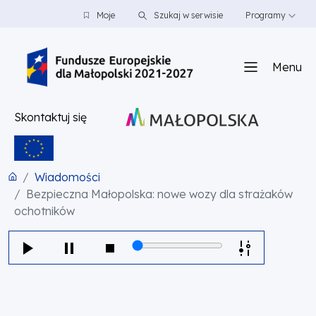
PRZEJDŹ DO TREŚCI
PRZEJDŹ DO MENU
STOPKA
Moje
Szukaj w serwisie
Programy
Menu
Skontaktuj się
Wiadomości
Bezpieczna Małopolska: nowe wozy dla strażaków
ochotników