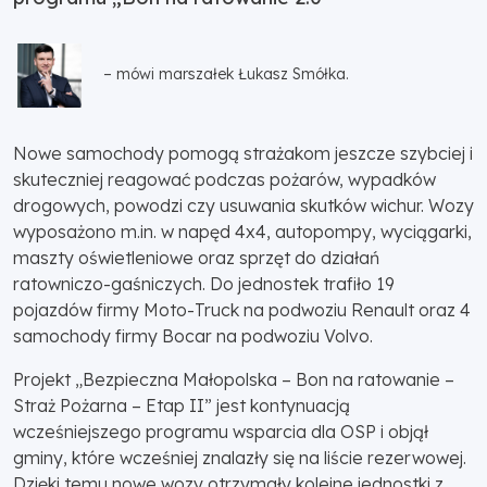
– mówi marszałek Łukasz Smółka.
Nowe samochody pomogą strażakom jeszcze szybciej i
skuteczniej reagować podczas pożarów, wypadków
drogowych, powodzi czy usuwania skutków wichur. Wozy
wyposażono m.in. w napęd 4x4, autopompy, wyciągarki,
maszty oświetleniowe oraz sprzęt do działań
ratowniczo-gaśniczych. Do jednostek trafiło 19
pojazdów firmy Moto-Truck na podwoziu Renault oraz 4
samochody firmy Bocar na podwoziu Volvo.
Projekt „Bezpieczna Małopolska – Bon na ratowanie –
Straż Pożarna – Etap II” jest kontynuacją
wcześniejszego programu wsparcia dla OSP i objął
gminy, które wcześniej znalazły się na liście rezerwowej.
Dzięki temu nowe wozy otrzymały kolejne jednostki z