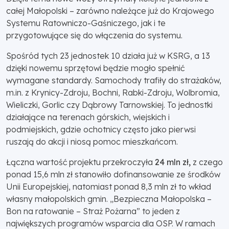
całej Małopolski – zarówno należące już do Krajowego
Systemu Ratowniczo-Gaśniczego, jak i te
przygotowujące się do włączenia do systemu.
Spośród tych 23 jednostek 10 działa już w KSRG, a 13
dzięki nowemu sprzętowi będzie mogło spełnić
wymagane standardy. Samochody trafiły do strażaków,
m.in. z Krynicy-Zdroju, Bochni, Rabki-Zdroju, Wolbromia,
Wieliczki, Gorlic czy Dąbrowy Tarnowskiej. To jednostki
działające na terenach górskich, wiejskich i
podmiejskich, gdzie ochotnicy często jako pierwsi
ruszają do akcji i niosą pomoc mieszkańcom.
Łączna wartość projektu przekroczyła
24 mln zł,
z czego
ponad 15,6 mln zł stanowiło dofinansowanie ze środków
Unii Europejskiej, natomiast ponad 8,3 mln zł to wkład
własny małopolskich gmin. „Bezpieczna Małopolska –
Bon na ratowanie – Straż Pożarna” to jeden z
największych programów wsparcia dla OSP. W ramach