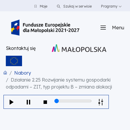
PRZEJDŹ DO TREŚCI
PRZEJDŹ DO MENU
STOPKA
Moje
Szukaj w serwisie
Programy
Menu
Skontaktuj się
Nabory
Działanie 2.25 Rozwijanie systemu gospodarki
odpadami – ZIT, typ projektu B – zmiana alokacji