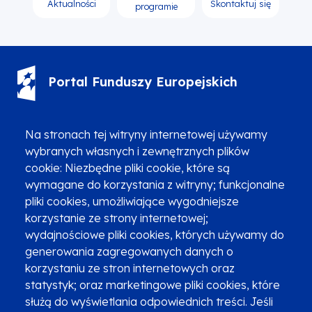
Aktualności
Skontaktuj się
programie
Portal Funduszy Europejskich
(12) 616 0 616
Infolinia
Na stronach tej witryny internetowej używamy
wybranych własnych i zewnętrznych plików
cookie: Niezbędne pliki cookie, które są
wymagane do korzystania z witryny; funkcjonalne
pliki cookies, umożliwiające wygodniejsze
korzystanie ze strony internetowej;
Zgłoszenia podejrzenia niezgodności z KPP i KPON
wydajnościowe pliki cookies, których używamy do
Newsletter
Fundusze SMS-em
generowania zagregowanych danych o
Najczęściej zadawane pytania
Promocja projektu
korzystaniu ze stron internetowych oraz
statystyk; oraz marketingowe pliki cookies, które
służą do wyświetlania odpowiednich treści. Jeśli