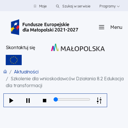
PRZEJDŹ DO TREŚCI
PRZEJDŹ DO MENU
STOPKA
Moje
Szukaj w serwisie
Programy
Menu
Skontaktuj się
Aktualności
Szkolenie dla wnioskodawców Działania 8.2 Edukacja
dla transformacji