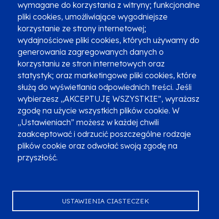
wymagane do korzystania z witryny; funkcjonalne
pliki cookies, umożliwiające wygodniejsze
Zgłoszenia podejrzenia niezgodności z KPP i KPON
korzystanie ze strony internetowej;
wydajnościowe pliki cookies, których używamy do
Newsletter
Fundusze SMS-em
generowania zagregowanych danych o
Najczęściej zadawane pytania
Promocja projektu
korzystaniu ze stron internetowych oraz
statystyk; oraz marketingowe pliki cookies, które
służą do wyświetlania odpowiednich treści. Jeśli
wybierzesz „AKCEPTUJĘ WSZYSTKIE”, wyrażasz
Zobacz inne programy
Poznaj Fundusze 2014-2020
zgodę na użycie wszystkich plików cookie. W
„Ustawieniach” możesz w każdej chwili
Deklaracja dostępności
Polityka prywatności
zaakceptować i odrzucić poszczególne rodzaje
Przetwarzanie danych osobowych
Zgłoś błąd
Mapa strony
plików cookie oraz odwołać swoją zgodę na
przyszłość.
Oznaczenie projektu
USTAWIENIA CIASTECZEK