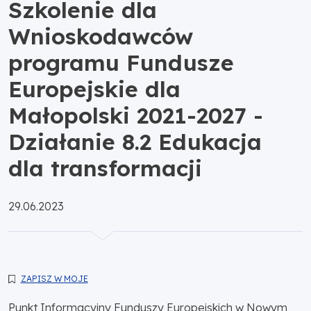
Szkolenie dla
Wnioskodawców
programu Fundusze
Europejskie dla
Małopolski 2021-2027 -
Działanie 8.2 Edukacja
dla transformacji
Opublikowano:
29.06.2023
ZAPISZ W MOJE
Punkt Informacyjny Funduszy Europejskich w Nowym