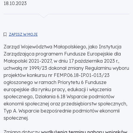
Opublikowano:
18.10.2023
ZAPISZ W MOJE
Zarząd Województwa Małopolskiego, jako Instytucja
Zarządzająca programem Fundusze Europejskie dla
Małopolski 2021-2027, w dniu 17 października 2023 r.,
uchwałą nr 1999/23 dokonał zmiany Regulaminu wyboru
projektów konkursu nr FEMP.06.18-IP.01-013/23
ogłoszonego w ramach Priorytetu 6 Fundusze
europejskie dla rynku pracy, edukacji i włączenia
społecznego, Działania 6.18 Wsparcie podmiotów
ekonomii społecznej oraz przedsiębiorstw społecznych,
Typ A. Wsparcie bezpośrednie podmiotów ekonomii
społecznej.
Zmiana dotyczy
wydłużenia terminu naboru wniosków