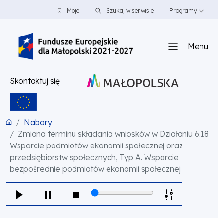
PRZEJDŹ DO TREŚCI
PRZEJDŹ DO MENU
STOPKA
Moje
Szukaj w serwisie
Programy
Menu
Skontaktuj się
Nabory
Zmiana terminu składania wniosków w Działaniu 6.18
Wsparcie podmiotów ekonomii społecznej oraz
przedsiębiorstw społecznych, Typ A. Wsparcie
bezpośrednie podmiotów ekonomii społecznej