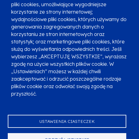
pliki cookies, umożliwiające wygodniejsze
korzystanie ze strony internetowej;
Zgłoszenia podejrzenia niezgodności z KPP i KPON
wydajnościowe pliki cookies, których używamy do
Newsletter
Fundusze SMS-em
generowania zagregowanych danych o
Najczęściej zadawane pytania
Promocja projektu
korzystaniu ze stron internetowych oraz
statystyk; oraz marketingowe pliki cookies, które
służą do wyświetlania odpowiednich treści. Jeśli
wybierzesz „AKCEPTUJĘ WSZYSTKIE”, wyrażasz
Zobacz inne programy
Poznaj Fundusze 2014-2020
zgodę na użycie wszystkich plików cookie. W
„Ustawieniach” możesz w każdej chwili
Deklaracja dostępności
Polityka prywatności
zaakceptować i odrzucić poszczególne rodzaje
Przetwarzanie danych osobowych
Zgłoś błąd
Mapa strony
plików cookie oraz odwołać swoją zgodę na
przyszłość.
Oznaczenie projektu
USTAWIENIA CIASTECZEK