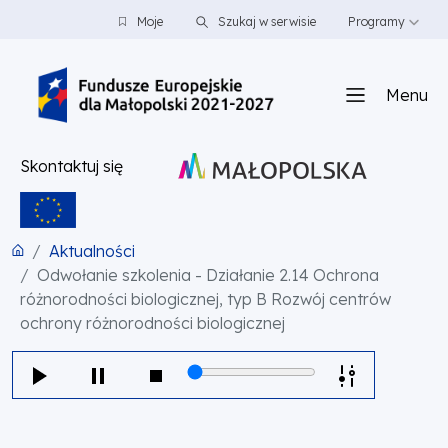
PRZEJDŹ DO TREŚCI
PRZEJDŹ DO MENU
STOPKA
Moje
Szukaj w serwisie
Programy
Menu
Skontaktuj się
Aktualności
Odwołanie szkolenia - Działanie 2.14 Ochrona
różnorodności biologicznej, typ B Rozwój centrów
ochrony różnorodności biologicznej