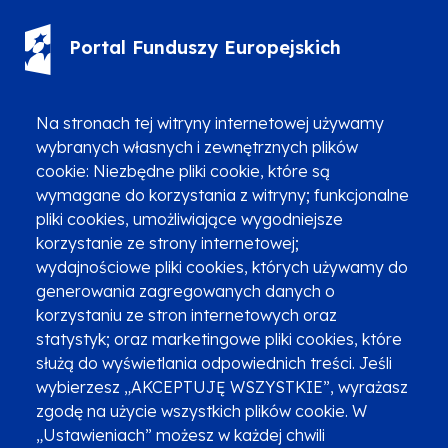
Portal Funduszy Europejskich
(12) 616 0 616
Infolinia
Na stronach tej witryny internetowej używamy
wybranych własnych i zewnętrznych plików
cookie: Niezbędne pliki cookie, które są
wymagane do korzystania z witryny; funkcjonalne
pliki cookies, umożliwiające wygodniejsze
Zgłoszenia podejrzenia niezgodności z KPP i KPON
korzystanie ze strony internetowej;
wydajnościowe pliki cookies, których używamy do
Newsletter
Fundusze SMS-em
generowania zagregowanych danych o
Najczęściej zadawane pytania
Promocja projektu
korzystaniu ze stron internetowych oraz
statystyk; oraz marketingowe pliki cookies, które
służą do wyświetlania odpowiednich treści. Jeśli
wybierzesz „AKCEPTUJĘ WSZYSTKIE”, wyrażasz
Zobacz inne programy
Poznaj Fundusze 2014-2020
zgodę na użycie wszystkich plików cookie. W
„Ustawieniach” możesz w każdej chwili
Deklaracja dostępności
Polityka prywatności