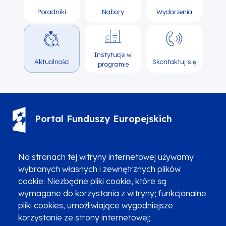
Poradniki
Nabory
Wydarzenia
Instytucje w
Aktualności
Skontaktuj się
programie
Portal Funduszy Europejskich
(12) 616 0 616
Infolinia
Na stronach tej witryny internetowej używamy
wybranych własnych i zewnętrznych plików
cookie: Niezbędne pliki cookie, które są
wymagane do korzystania z witryny; funkcjonalne
pliki cookies, umożliwiające wygodniejsze
Zgłoszenia podejrzenia niezgodności z KPP i KPON
korzystanie ze strony internetowej;