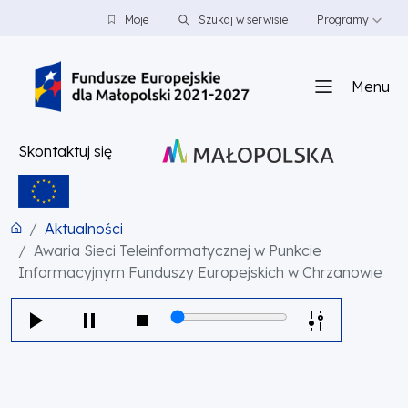
PRZEJDŹ DO TREŚCI
PRZEJDŹ DO MENU
STOPKA
Moje
Szukaj w serwisie
Programy
Menu
Skontaktuj się
Aktualności
Awaria Sieci Teleinformatycznej w Punkcie
Informacyjnym Funduszy Europejskich w Chrzanowie