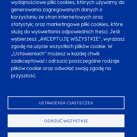
wydajnościowe pliki cookies, których używamy do
Newsletter
Fundusze SMS-em
generowania zagregowanych danych o
Najczęściej zadawane pytania
Promocja projektu
korzystaniu ze stron internetowych oraz
statystyk; oraz marketingowe pliki cookies, które
służą do wyświetlania odpowiednich treści. Jeśli
wybierzesz „AKCEPTUJĘ WSZYSTKIE”, wyrażasz
Zobacz inne programy
Poznaj Fundusze 2014-2020
zgodę na użycie wszystkich plików cookie. W
„Ustawieniach” możesz w każdej chwili
Deklaracja dostępności
Polityka prywatności
zaakceptować i odrzucić poszczególne rodzaje
Przetwarzanie danych osobowych
Zgłoś błąd
Mapa strony
plików cookie oraz odwołać swoją zgodę na
przyszłość.
Oznaczenie projektu
USTAWIENIA CIASTECZEK
ODRZUĆ WSZYSTKIE
Serwis dofinansowany przez Unię Europejską z programu Fundusze
Europejskie dla Małopolski na lata 2021-2027.
© Urząd Marszałkowski Województwa Małopolskiego 2023