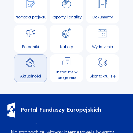
Promocja projektu
Raporty i analizy
Dokumenty
Poradniki
Nabory
Wydarzenia
Instytucje w
Aktualności
Skontaktuj się
programie
Portal Funduszy Europejskich
(12) 616 0 616
Infolinia
Na stronach tej witryny internetowej używamy