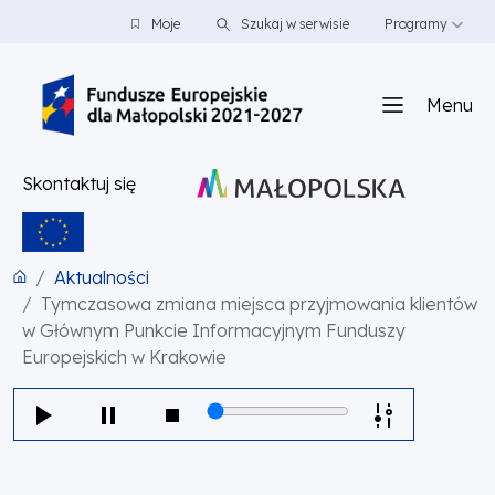
PRZEJDŹ DO TREŚCI
PRZEJDŹ DO MENU
STOPKA
Moje
Szukaj w serwisie
Programy
Menu
Skontaktuj się
Aktualności
Tymczasowa zmiana miejsca przyjmowania klientów
w Głównym Punkcie Informacyjnym Funduszy
Europejskich w Krakowie