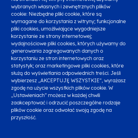
wybranych własnych i zewnętrznych plików
cookie: Niezbędne pliki cookie, które są
wymagane do korzystania z witryny; funkcjonalne
pliki cookies, umożliwiające wygodniejsze
Zgłoszenia podejrzenia niezgodności z KPP i KPON
korzystanie ze strony internetowej;
wydajnościowe pliki cookies, których używamy do
Newsletter
Fundusze SMS-em
generowania zagregowanych danych o
Najczęściej zadawane pytania
Promocja projektu
korzystaniu ze stron internetowych oraz
statystyk; oraz marketingowe pliki cookies, które
służą do wyświetlania odpowiednich treści. Jeśli
wybierzesz „AKCEPTUJĘ WSZYSTKIE”, wyrażasz
Zobacz inne programy
Poznaj Fundusze 2014-2020
zgodę na użycie wszystkich plików cookie. W
„Ustawieniach” możesz w każdej chwili
Deklaracja dostępności
Polityka prywatności
zaakceptować i odrzucić poszczególne rodzaje
Przetwarzanie danych osobowych
Zgłoś błąd
Mapa strony
plików cookie oraz odwołać swoją zgodę na
przyszłość.