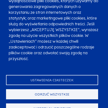
wydajnościowe pliki cookies, których używamy do
Newsletter
Fundusze SMS-em
generowania zagregowanych danych o
Najczęściej zadawane pytania
Promocja projektu
korzystaniu ze stron internetowych oraz
statystyk; oraz marketingowe pliki cookies, które
służą do wyświetlania odpowiednich treści. Jeśli
wybierzesz „AKCEPTUJĘ WSZYSTKIE”, wyrażasz
Zobacz inne programy
Poznaj Fundusze 2014-2020
zgodę na użycie wszystkich plików cookie. W
„Ustawieniach” możesz w każdej chwili
Deklaracja dostępności
Polityka prywatności
zaakceptować i odrzucić poszczególne rodzaje
Przetwarzanie danych osobowych
Zgłoś błąd
Mapa strony
plików cookie oraz odwołać swoją zgodę na
przyszłość.
Oznaczenie projektu
USTAWIENIA CIASTECZEK
ODRZUĆ WSZYSTKIE
Serwis dofinansowany przez Unię Europejską z programu Fundusze
Europejskie dla Małopolski na lata 2021-2027.
© Urząd Marszałkowski Województwa Małopolskiego 2023