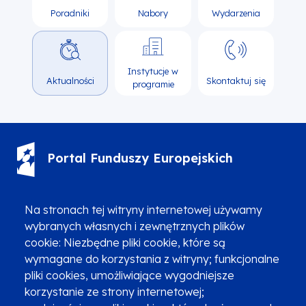
Poradniki
Nabory
Wydarzenia
Instytucje w
Aktualności
Skontaktuj się
programie
Portal Funduszy Europejskich
(12) 616 0 616
Infolinia
Na stronach tej witryny internetowej używamy
wybranych własnych i zewnętrznych plików
cookie: Niezbędne pliki cookie, które są
wymagane do korzystania z witryny; funkcjonalne
pliki cookies, umożliwiające wygodniejsze
Zgłoszenia podejrzenia niezgodności z KPP i KPON
korzystanie ze strony internetowej;