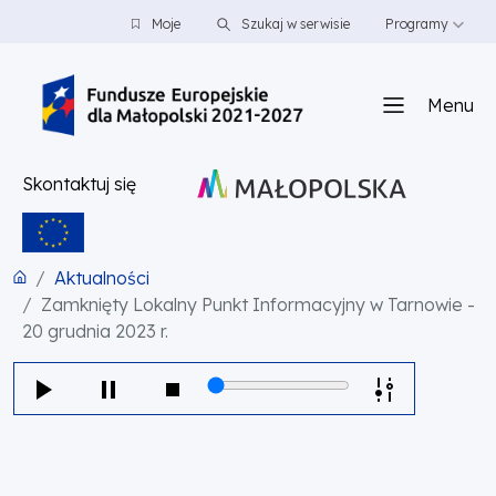
PRZEJDŹ DO TREŚCI
PRZEJDŹ DO MENU
STOPKA
Moje
Szukaj w serwisie
Programy
Menu
Skontaktuj się
Aktualności
Zamknięty Lokalny Punkt Informacyjny w Tarnowie -
20 grudnia 2023 r.