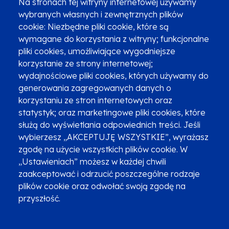
Na stronach tej witryny internetowej używamy
wybranych własnych i zewnętrznych plików
cookie: Niezbędne pliki cookie, które są
wymagane do korzystania z witryny; funkcjonalne
pliki cookies, umożliwiające wygodniejsze
korzystanie ze strony internetowej;
Zgłoszenia podejrzenia niezgodności z KPP i KPON
wydajnościowe pliki cookies, których używamy do
Newsletter
Fundusze SMS-em
generowania zagregowanych danych o
Najczęściej zadawane pytania
Promocja projektu
korzystaniu ze stron internetowych oraz
statystyk; oraz marketingowe pliki cookies, które
służą do wyświetlania odpowiednich treści. Jeśli
wybierzesz „AKCEPTUJĘ WSZYSTKIE”, wyrażasz
Zobacz inne programy
Poznaj Fundusze 2014-2020
zgodę na użycie wszystkich plików cookie. W
„Ustawieniach” możesz w każdej chwili
Deklaracja dostępności
Polityka prywatności
zaakceptować i odrzucić poszczególne rodzaje
Przetwarzanie danych osobowych
Zgłoś błąd
Mapa strony
plików cookie oraz odwołać swoją zgodę na
przyszłość.