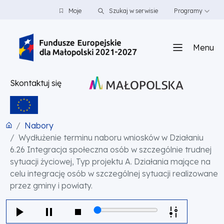
PRZEJDŹ DO TREŚCI
PRZEJDŹ DO MENU
STOPKA
Moje
Szukaj w serwisie
Programy
Menu
Skontaktuj się
Nabory
Wydłużenie terminu naboru wniosków w Działaniu
6.26 Integracja społeczna osób w szczególnie trudnej
sytuacji życiowej, Typ projektu A. Działania mające na
celu integrację osób w szczególnej sytuacji realizowane
przez gminy i powiaty.