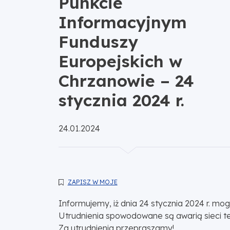
Punkcie
Informacyjnym
Funduszy
Europejskich w
Chrzanowie – 24
stycznia 2024 r.
Opublikowano:
24.01.2024
ZAPISZ W MOJE
Informujemy, iż dnia 24 stycznia 2024 r. m
Utrudnienia spowodowane są awarią sieci te
Za utrudnienia przepraszamy!