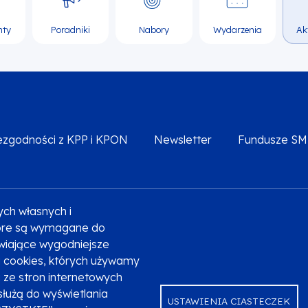
nty
Poradniki
Nabory
Wydarzenia
Ak
iezgodności z KPP i KPON
Newsletter
Fundusze S
ych własnych i
Deklaracja dostępności
Polityka prywatności
Przetw
które są wymagane do
liwiające wygodniejsze
ki cookies, których używamy
ze stron internetowych
służą do wyświetlania
USTAWIENIA CIASTECZEK