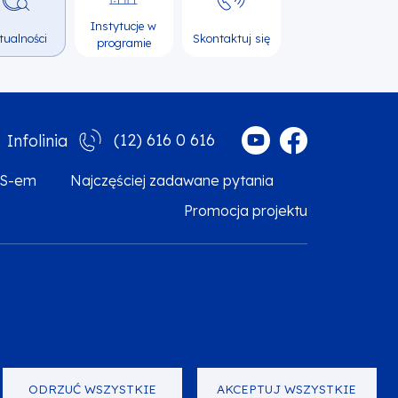
Instytucje w
tualności
Skontaktuj się
programie
(12) 616 0 616
Infolinia
MS-em
Najczęściej zadawane pytania
Promocja projektu
arzanie danych osobowych
Zgłoś błąd
Mapa strony
ODRZUĆ WSZYSTKIE
AKCEPTUJ WSZYSTKIE