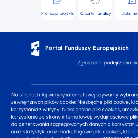
Promocja projektu
Raporty i analizy
Dokume
Portal Funduszy Europejskich
Zgłoszenia podejrzenia n
Na stronach tej witryny internetowej używamy wybran
Zobacz inne programy
Poznaj Fundusze 2014-2020
zewnętrznych plików cookie: Niezbędne pliki cookie, 
korzystania z witryny; funkcjonalne pliki cookies, umoż
korzystanie ze strony internetowej; wydajnościowe pli
do generowania zagregowanych danych o korzystaniu 
Oznaczenie projektu
oraz statystyk; oraz marketingowe pliki cookies, które 