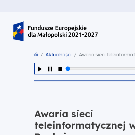
PRZEJDŹ DO TREŚCI
PRZEJDŹ DO MENU
STOPKA
Aktualności
Awaria sieci teleinform
Awaria sieci
teleinformatycznej 