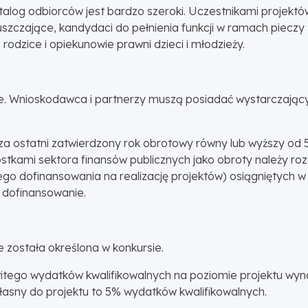
alog odbiorców jest bardzo szeroki. Uczestnikami projektów
uszczające, kandydaci do pełnienia funkcji w ramach pieczy
rodzice i opiekunowie prawni dzieci i młodzieży.
ie. Wnioskodawca i partnerzy muszą posiadać wystarczający
a ostatni zatwierdzony rok obrotowy równy lub wyższy od 
tkami sektora finansów publicznych jako obroty należy r
ego dofinansowania na realizację projektów) osiągniętych 
 dofinansowanie.
e została określona w konkursie.
tego wydatków kwalifikowalnych na poziomie projektu wy
sny do projektu to 5% wydatków kwalifikowalnych.