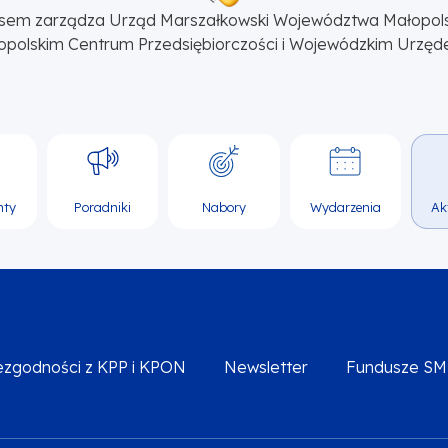
sem zarządza Urząd Marszałkowski Województwa Małopol
opolskim Centrum Przedsiębiorczości i Wojewódzkim Urzęd
nty
Poradniki
Nabory
Wydarzenia
Ak
iezgodności z KPP i KPON
Newsletter
Fundusze S