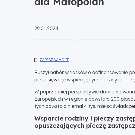
dla Małopolan
Opublikowano:
29.01.2024
ZAPISZ W MOJE
Ruszył nabór wniosków o dofinansowanie pro
przedsięwzięć wspierających rodziny i pieczę
W poprzedniej perspektywie dofinansowano re
Europejskich w regionie powstało 200 placów
tych powstało niemal 4 tys. miejsc świadcz
Wsparcie rodziny i pieczy zast
opuszczających pieczę zastępcz