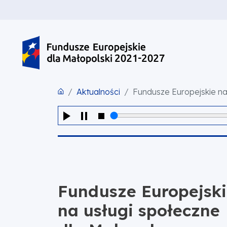
PRZEJDŹ DO TREŚCI
PRZEJDŹ DO MENU
STOPKA
Aktualności
Fundusze Europejskie na
Fundusze Europejsk
na usługi społeczne