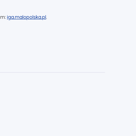
em:
iga.malopolska.pl
.