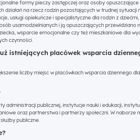
cjonalne formy pieczy zastępczej oraz osoby opuszczające 
działań na rzecz rodzin pozostających w trudnej sytuacji mo
cje, usługi opiekuńcze i specjalistyczne dla rodzin z dziećm
raz osób usamodzielnianych i ją opuszczających przewidziano
iecka, wsparcie emocjonalne czy też mieszkaniowe dla wy
ych czynności.
ż istniejących placówek wsparcia dziennego
kszenie liczby miejsc w placówkach wsparcia dziennego dla 
?
dministracji publicznej, instytucje nauki i edukacji, instyt
naniowe oraz partnerstwa i partnerzy społeczni. W naborze 
 służby publiczne.
ie?