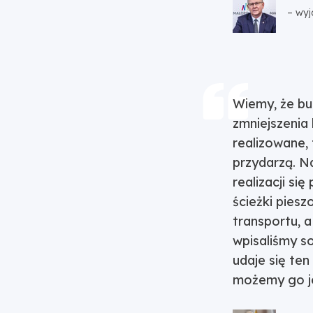
– wyj
Wiemy, że bu
zmniejszenia 
realizowane, 
przydarzą. Na
realizacji si
ścieżki pies
transportu, a
wpisaliśmy so
udaje się ten
możemy go j