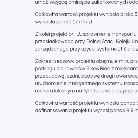
umożliwiającą ominięcie zakorkowanych odc
Całkowita wartość projektu wyniosła blisko 
wyniosła ponad 17 mln zł.
Z kolei projekt pn. „Usprawnienie transp
przesiadkowego przy Dolnej Stacji Kolejki
zarządzanego przy użyciu systemu ITS oraz
Zakres rzeczowy projektu obejmuje m.in. pr
parkingu dla rowerów Bike&Ride z miejscam
przebudową jezdni, budowę drogi rowerowej 
uruchomienie inteligentnego systemu trans
ruchem lokalnym na tym terenie oraz popra
Całkowita wartość projektu wyniosła ponad 3
dofinansowania projektu wynosi ponad 9,8 ml