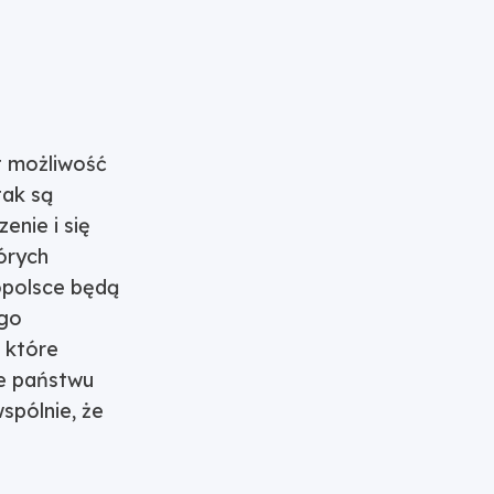
t możliwość
tak są
enie i się
tórych
łopolsce będą
ego
, które
że państwu
wspólnie, że