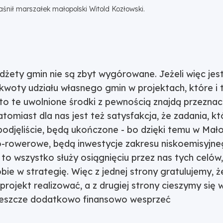
aśnił marszałek małopolski Witold Kozłowski.
dżety gmin nie są zbyt wygórowane. Jeżeli więc jes
kwoty udziału własnego gmin w projektach, które i 
to te uwolnione środki z pewnością znajdą przeznacz
tomiast dla nas jest też satysfakcja, że zadania, k
ę podjęliście, będą ukończone - bo dzięki temu w Ma
zo-rowerowe, będą inwestycje zakresu niskoemisyjn
 to wszystko służy osiągnięciu przez nas tych celów
bie w strategię. Więc z jednej strony gratulujemy, 
 projekt realizować, a z drugiej strony cieszymy się 
eszcze dodatkowo finansowo wesprzeć