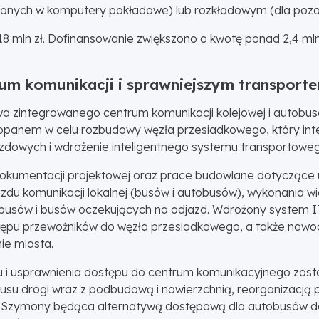
onych w komputery pokładowe) lub rozkładowym (dla pozo
8 mln zł. Dofinansowanie zwiększono o kwotę ponad 2,4 mln 
m komunikacji i sprawniejszym transport
wa zintegrowanego centrum komunikacji kolejowej i autob
panem w celu rozbudowy węzła przesiadkowego, który inte
dowych i wdrożenie inteligentnego systemu transportoweg
okumentacji projektowej oraz prace budowlane dotyczące 
zdu komunikacji lokalnej (busów i autobusów), wykonania wi
busów i busów oczekujących na odjazd. Wdrożony system 
tępu przewoźników do węzła przesiadkowego, a także nowocz
ie miasta.
rtu i usprawnienia dostępu do centrum komunikacyjnego zos
su drogi wraz z podbudową i nawierzchnią, reorganizacją 
. Szymony będąca alternatywą dostępową dla autobusów dal