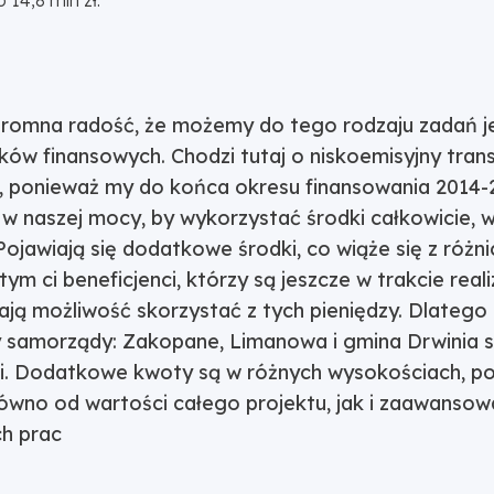
 14,8 mln zł.
gromna radość, że możemy do tego rodzaju zadań j
ów finansowych. Chodzi tutaj o niskoemisyjny trans
je, ponieważ my do końca okresu finansowania 2014
 w naszej mocy, by wykorzystać środki całkowicie, 
ojawiają się dodatkowe środki, co wiąże się z różn
tym ci beneficjenci, którzy są jeszcze w trakcie reali
ją możliwość skorzystać z tych pieniędzy. Dlatego 
rzy samorządy: Zakopane, Limanowa i gmina Drwinia s
cji. Dodatkowe kwoty są w różnych wysokościach, p
równo od wartości całego projektu, jak i zaawansow
h prac