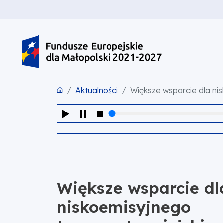
PRZEJDŹ DO TREŚCI
PRZEJDŹ DO MENU
STOPKA
Aktualności
Większe wsparcie dla ni
Większe wsparcie dl
niskoemisyjnego