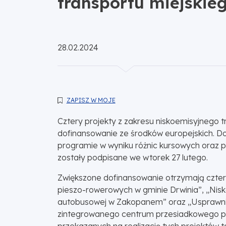
transportu miejskie
Opublikowano:
28.02.2024
ZAPISZ W MOJE
Cztery projekty z zakresu niskoemisyjnego 
dofinansowanie ze środków europejskich. Do
programie w wyniku różnic kursowych oraz 
zostały podpisane we wtorek 27 lutego.
Zwiększone dofinansowanie otrzymają cztery
pieszo-rowerowych w gminie Drwinia”, „Nisk
autobusowej w Zakopanem” oraz „Usprawni
zintegrowanego centrum przesiadkowego prz