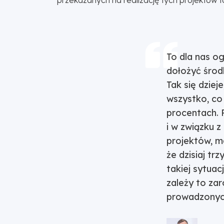
przekazanych na realizację tych projektów to
To dla nas o
dołożyć środk
Tak się dzie
wszystko, co
procentach. P
i w związku z 
projektów, ma
że dzisiaj t
takiej sytua
zależy to za
prowadzonyc