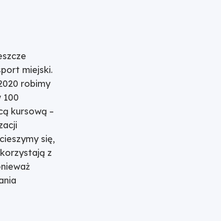
eszcze
port miejski.
-2020 robimy
w 100
icą kursową –
zacji
cieszymy się,
korzystają z
onieważ
ania