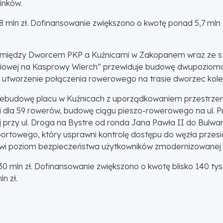
inków.
38 mln zł. Dofinansowanie zwiększono o kwotę ponad 5,7 mln
ortu między Dworcem PKP a Kuźnicami w Zakopanem wraz ze
 Liniowej na Kasprowy Wierch” przewiduje budowę dwupozi
 utworzenie połączenia rowerowego na trasie dworzec kole
zebudowę placu w Kuźnicach z uporządkowaniem przestrzeni,
i dla 59 rowerów, budowę ciągu pieszo-rowerowego na ul. P
przy ul. Droga na Bystre od ronda Jana Pawła II do Bulwar
portowego, który usprawni kontrolę dostępu do węzła przes
wi poziom bezpieczeństwa użytkowników zmodernizowanej p
0 mln zł. Dofinansowanie zwiększono o kwotę blisko 140 tys.
n zł.