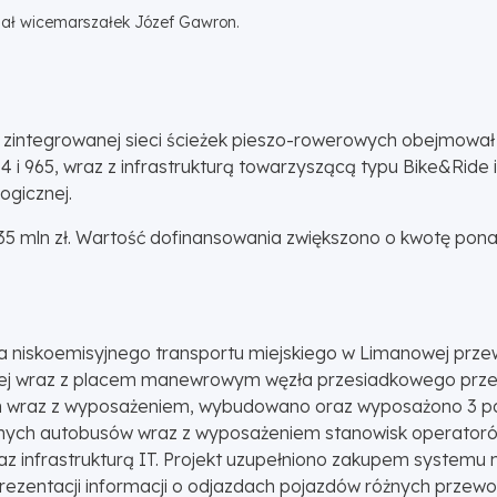
ał wicemarszałek Józef Gawron.
 zintegrowanej sieci ścieżek pieszo-rowerowych obejmował 
 i 965, wraz z infrastrukturą towarzyszącą typu Bike&Ride i
ogicznej.
5 mln zł. Wartość dofinansowania zwiększono o kwotę ponad 
nia niskoemisyjnego transportu miejskiego w Limanowej p
 wraz z placem manewrowym węzła przesiadkowego przed
 wraz z wyposażeniem, wybudowano oraz wyposażono 3 par
znych autobusów wraz z wyposażeniem stanowisk operatoró
oraz infrastrukturą IT. Projekt uzupełniono zakupem system
prezentacji informacji o odjazdach pojazdów różnych prze