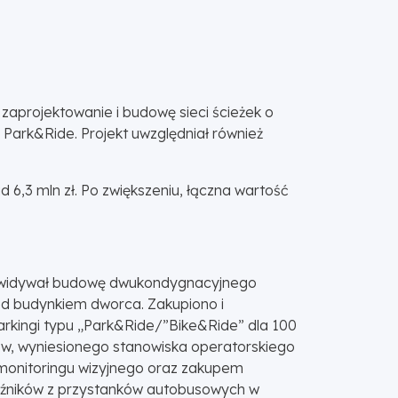
zaprojektowanie i budowę sieci ścieżek o
 Park&Ride. Projekt uwzględniał również
6,3 mln zł. Po zwiększeniu, łączna wartość
rzewidywał budowę dwukondygnacyjnego
 budynkiem dworca. Zakupiono i
kingi typu „Park&Ride/”Bike&Ride” dla 100
w, wyniesionego stanowiska operatorskiego
u monitoringu wizyjnego oraz zakupem
woźników z przystanków autobusowych w