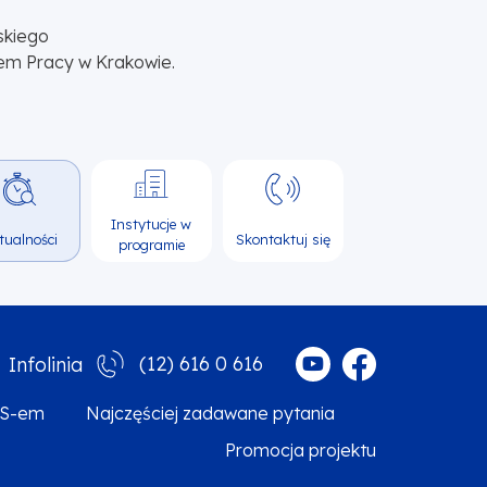
skiego
em Pracy w Krakowie.
Instytucje w
tualności
Skontaktuj się
programie
(12) 616 0 616
Infolinia
MS-em
Najczęściej zadawane pytania
Promocja projektu