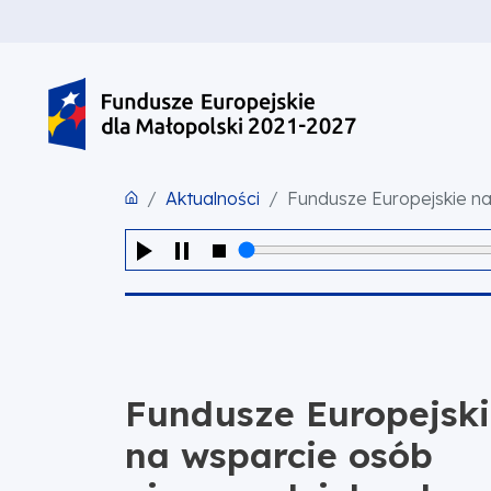
PRZEJDŹ DO TREŚCI
PRZEJDŹ DO MENU
STOPKA
Aktualności
Fundusze Europejskie na
Fundusze Europejsk
na wsparcie osób