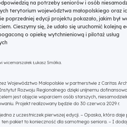
 odpowiedzią na potrzeby seniorów i osób niesamodz
ych terytorium województwa małopolskiego oraz ic
e poprzedniej edycji projektu pokazało, jakim był 
iem. Cieszymy się, że udało się uruchomić kolejną e
bogaconą o opiekę wytchnieniową i pilotaż usług
ych
i wicemarszałek Łukasz Smółka.
rzez Województwo Małopolskie w partnerstwie z Caritas Archi
i Instytut Rozwoju Regionalnego dzięki unijnemu dofinans
celem jest objęcie wsparciem osób starszych, niesamodziel
aniu. Projekt realizowany będzie do 30 czerwca 2029 r.
jedna z uczestniczek pierwszej edycji. – Opaska, która daje
 ten pakiet to konieczność dla samotnego seniora. – I doda