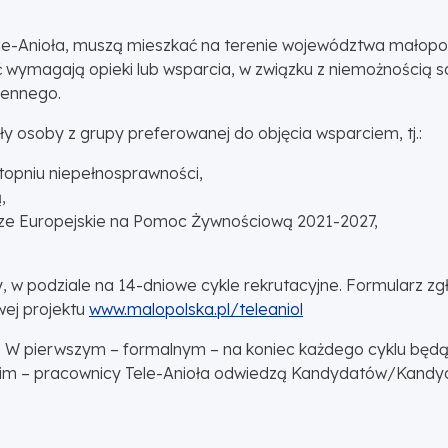
ele-Anioła, muszą mieszkać na terenie województwa małopo
ć wymagają opieki lub wsparcia, w związku z niemożnością
iennego.
y osoby z grupy preferowanej do objęcia wsparciem, tj.:
opniu niepełnosprawności,
,
ze Europejskie na Pomoc Żywnościową 2021-2027,
, w podziale na 14-dniowe cykle rekrutacyjne. Formularz z
wej projektu
www.malopolska.pl/teleaniol
w. W pierwszym – formalnym – na koniec każdego cyklu będ
ugim – pracownicy Tele-Anioła odwiedzą Kandydatów/Kandyda