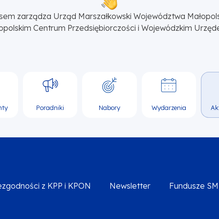
sem zarządza Urząd Marszałkowski Województwa Małopol
opolskim Centrum Przedsiębiorczości i Wojewódzkim Urzęd
nty
Poradniki
Nabory
Wydarzenia
Ak
iezgodności z KPP i KPON
Newsletter
Fundusze S