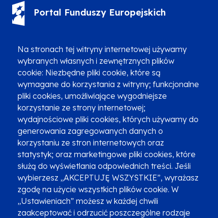
Portal Funduszy Europejskich
(12) 616 0 616
Infolinia
Na stronach tej witryny internetowej używamy
wybranych własnych i zewnętrznych plików
cookie: Niezbędne pliki cookie, które są
wymagane do korzystania z witryny; funkcjonalne
pliki cookies, umożliwiające wygodniejsze
Zgłoszenia podejrzenia niezgodności z KPP i KPON
korzystanie ze strony internetowej;
wydajnościowe pliki cookies, których używamy do
Newsletter
Fundusze SMS-em
generowania zagregowanych danych o
Najczęściej zadawane pytania
Promocja projektu
korzystaniu ze stron internetowych oraz
statystyk; oraz marketingowe pliki cookies, które
służą do wyświetlania odpowiednich treści. Jeśli
wybierzesz „AKCEPTUJĘ WSZYSTKIE”, wyrażasz
Zobacz inne programy
Poznaj Fundusze 2014-2020
zgodę na użycie wszystkich plików cookie. W
„Ustawieniach” możesz w każdej chwili
Deklaracja dostępności
Polityka prywatności
zaakceptować i odrzucić poszczególne rodzaje
Przetwarzanie danych osobowych
Zgłoś błąd
Mapa strony