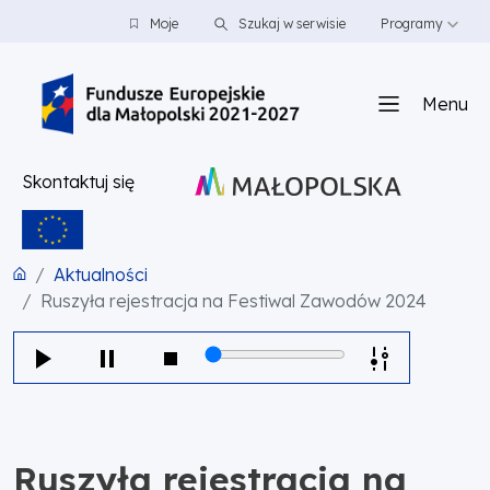
PRZEJDŹ DO TREŚCI
PRZEJDŹ DO MENU
STOPKA
Moje
Szukaj w serwisie
Programy
Menu
Skontaktuj się
Aktualności
Ruszyła rejestracja na Festiwal Zawodów 2024
Ruszyła rejestracja na