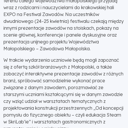
terenu całego województwa małopolskiego przyjadą
wraz z rodzicami i nauczycielami do krakowskiej hali
EXPO na Festiwal Zawodów. Na uczestników
dwudniowego (24-25 kwietnia) festiwalu czekają między
innymi prezentacje zawodów na stoiskach, pokazy na
scenie głównej, konferencje i panele dyskusyjne oraz
prezentacja unijnego projektu Województwa
Małopolskiego – Zawodowa Małopolska.
W trakcie wydarzenia uczniowie będą mogli zapoznać
się z ofertą szkół branżowych z Małopolski, a także
zobaczyć interaktywne prezentacje zawodów z różnych
branż, spróbować samodzielnie wykonać prace
związane z danym zawodem, porozmawiać ze
starszymi uczniami kształcącymi się w danym zawodzie
czy wziąć udział w warsztatach tematycznych z
projektowania konstrukcji przestrzennych „Od koncepcji
pomysłu do fizycznego obiektu – czyli edukacja Steam
w SkriLab’ie” i warsztatach gastronomicznych z