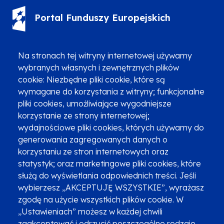
Portal Funduszy Europejskich
(12) 616 0 616
Infolinia
Na stronach tej witryny internetowej używamy
wybranych własnych i zewnętrznych plików
cookie: Niezbędne pliki cookie, które są
wymagane do korzystania z witryny; funkcjonalne
pliki cookies, umożliwiające wygodniejsze
korzystanie ze strony internetowej;
Zgłoszenia podejrzenia niezgodności z KPP i KPON
wydajnościowe pliki cookies, których używamy do
Newsletter
Fundusze SMS-em
generowania zagregowanych danych o
Najczęściej zadawane pytania
Promocja projektu
korzystaniu ze stron internetowych oraz
statystyk; oraz marketingowe pliki cookies, które
służą do wyświetlania odpowiednich treści. Jeśli
wybierzesz „AKCEPTUJĘ WSZYSTKIE”, wyrażasz
Zobacz inne programy
Poznaj Fundusze 2014-2020
zgodę na użycie wszystkich plików cookie. W
„Ustawieniach” możesz w każdej chwili
Deklaracja dostępności
Polityka prywatności
zaakceptować i odrzucić poszczególne rodzaje