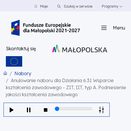
PRZEJDŹ DO TREŚCI
PRZEJDŹ DO MENU
STOPKA
Moje
Szukaj w serwisie
Programy
Menu
Skontaktuj się
Nabory
Anulowanie naboru dla Działania 6.31 Wsparcie
kształcenia zawodowego - ZIT, IIT, typ A. Podniesienie
jakości kształcenia zawodowego