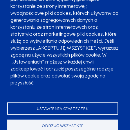
Zgłoszenia podejrzenia niezgodności z KPP i KPON
korzystanie ze strony internetowej;
wydajnościowe pliki cookies, których używamy do
Newsletter
Fundusze SMS-em
generowania zagregowanych danych o
Najczęściej zadawane pytania
Promocja projektu
korzystaniu ze stron internetowych oraz
statystyk; oraz marketingowe pliki cookies, które
służą do wyświetlania odpowiednich treści. Jeśli
wybierzesz „AKCEPTUJĘ WSZYSTKIE”, wyrażasz
Zobacz inne programy
Poznaj Fundusze 2014-2020
zgodę na użycie wszystkich plików cookie. W
„Ustawieniach” możesz w każdej chwili
Deklaracja dostępności
Polityka prywatności
zaakceptować i odrzucić poszczególne rodzaje
Przetwarzanie danych osobowych
Zgłoś błąd
Mapa strony
plików cookie oraz odwołać swoją zgodę na
przyszłość.
Oznaczenie projektu
USTAWIENIA CIASTECZEK
ODRZUĆ WSZYSTKIE
Serwis dofinansowany przez Unię Europejską z programu Fundusze