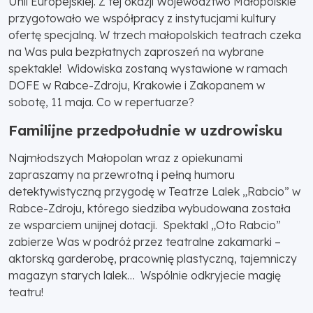
Unii Europejskiej. Z tej okazji Województwo Małopolskie
przygotowało we współpracy z instytucjami kultury
ofertę specjalną. W trzech małopolskich teatrach czeka
na Was pula bezpłatnych zaproszeń na wybrane
spektakle! Widowiska zostaną wystawione w ramach
DOFE w Rabce-Zdroju, Krakowie i Zakopanem w
sobotę, 11 maja. Co w repertuarze?
Familijne przedpołudnie w uzdrowisku
Najmłodszych Małopolan wraz z opiekunami
zapraszamy na przewrotną i pełną humoru
detektywistyczną przygodę w Teatrze Lalek „Rabcio” w
Rabce-Zdroju, którego siedziba wybudowana została
ze wsparciem unijnej dotacji. Spektakl „Oto Rabcio”
zabierze Was w podróż przez teatralne zakamarki –
aktorską garderobę, pracownię plastyczną, tajemniczy
magazyn starych lalek… Wspólnie odkryjecie magię
teatru!