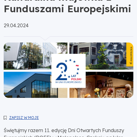
Funduszami Europejskimi
Opublikowano:
29.04.2024
ZAPISZ W MOJE
Świętujmy razem 11. edycję Dni Otwartych Funduszy