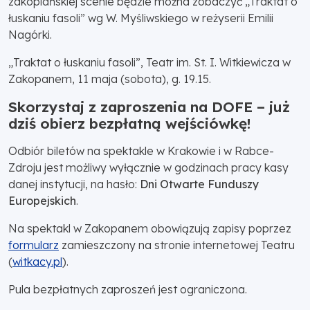
zakopiańskiej scenie będzie można zobaczyć „Traktat o
łuskaniu fasoli” wg W. Myśliwskiego w reżyserii Emilii
Nagórki.
„Traktat o łuskaniu fasoli”, Teatr im. St. I. Witkiewicza w
Zakopanem, 11 maja (sobota), g. 19.15.
Skorzystaj z zaproszenia na DOFE – już
dziś obierz bezpłatną wejściówkę!
Odbiór biletów na spektakle w Krakowie i w Rabce-
Zdroju jest możliwy wyłącznie w godzinach pracy kasy
danej instytucji, na hasło:
Dni Otwarte Funduszy
Europejskich
.
Na spektakl w Zakopanem obowiązują zapisy poprzez
formularz
zamieszczony na stronie internetowej Teatru
(
witkacy.pl
).
Pula bezpłatnych zaproszeń jest ograniczona.