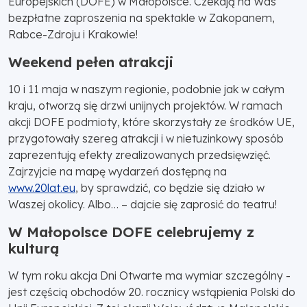
Europejskich (DOFE) w Małopolsce. Czekają na Was
bezpłatne zaproszenia na spektakle w Zakopanem,
Rabce-Zdroju i Krakowie!
Weekend pełen atrakcji
10 i 11 maja w naszym regionie, podobnie jak w całym
kraju, otworzą się drzwi unijnych projektów. W ramach
akcji DOFE podmioty, które skorzystały ze środków UE,
przygotowały szereg atrakcji i w nietuzinkowy sposób
zaprezentują efekty zrealizowanych przedsięwzięć.
Zajrzyjcie na mapę wydarzeń dostępną na
www.20lat.eu
, by sprawdzić, co będzie się działo w
Waszej okolicy. Albo… – dajcie się zaprosić do teatru!
W Małopolsce DOFE celebrujemy z
kulturą
W tym roku akcja Dni Otwarte ma wymiar szczególny -
jest częścią obchodów 20. rocznicy wstąpienia Polski do