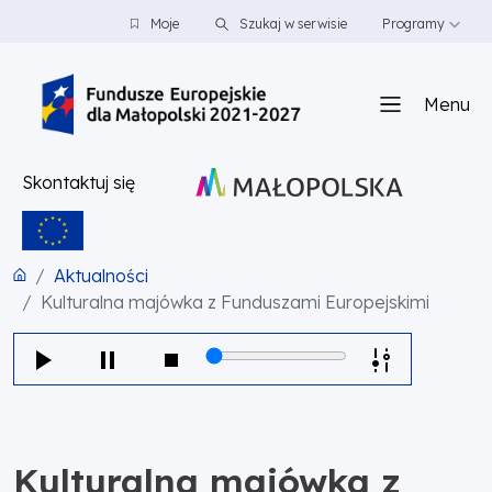
PRZEJDŹ DO TREŚCI
PRZEJDŹ DO MENU
STOPKA
Moje
Szukaj w serwisie
Programy
Menu
Skontaktuj się
Aktualności
Kulturalna majówka z Funduszami Europejskimi
Kulturalna majówka z