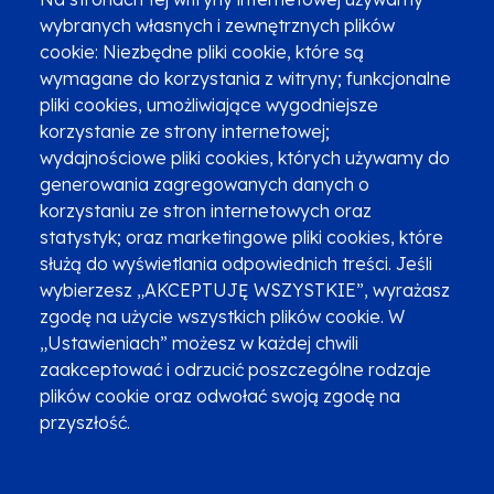
wybranych własnych i zewnętrznych plików
cookie: Niezbędne pliki cookie, które są
wymagane do korzystania z witryny; funkcjonalne
pliki cookies, umożliwiające wygodniejsze
korzystanie ze strony internetowej;
Zgłoszenia podejrzenia niezgodności z KPP i KPON
wydajnościowe pliki cookies, których używamy do
Newsletter
Fundusze SMS-em
generowania zagregowanych danych o
Najczęściej zadawane pytania
Promocja projektu
korzystaniu ze stron internetowych oraz
statystyk; oraz marketingowe pliki cookies, które
służą do wyświetlania odpowiednich treści. Jeśli
wybierzesz „AKCEPTUJĘ WSZYSTKIE”, wyrażasz
Zobacz inne programy
Poznaj Fundusze 2014-2020
zgodę na użycie wszystkich plików cookie. W
„Ustawieniach” możesz w każdej chwili
Deklaracja dostępności
Polityka prywatności
zaakceptować i odrzucić poszczególne rodzaje
Przetwarzanie danych osobowych
Zgłoś błąd
Mapa strony
plików cookie oraz odwołać swoją zgodę na
przyszłość.