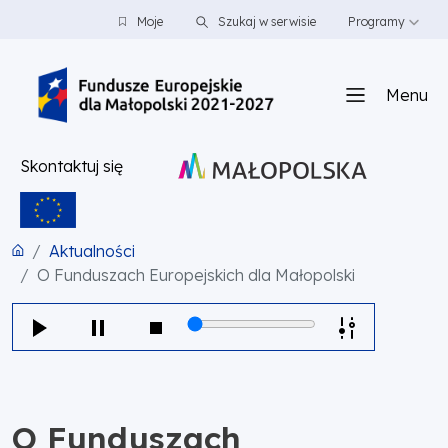
PRZEJDŹ DO TREŚCI
PRZEJDŹ DO MENU
STOPKA
Moje
Szukaj w serwisie
Programy
Menu
Skontaktuj się
Aktualności
O Funduszach Europejskich dla Małopolski
O Funduszach