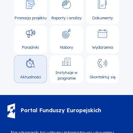
Promocja projektu
Raporty i analizy
Dokumenty
Poradniki
Nabory
Wydarzenia
Instytucje w
Aktualności
Skontaktuj się
programie
Portal Funduszy Europejskich
(12) 616 0 616
Infolinia
Na stronach tej witryny internetowej używamy