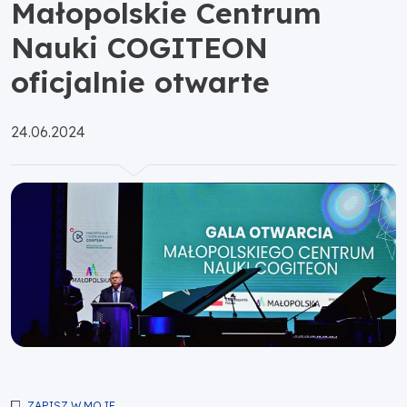
Małopolskie Centrum
Nauki COGITEON
oficjalnie otwarte
Opublikowano:
24.06.2024
ZAPISZ W MOJE