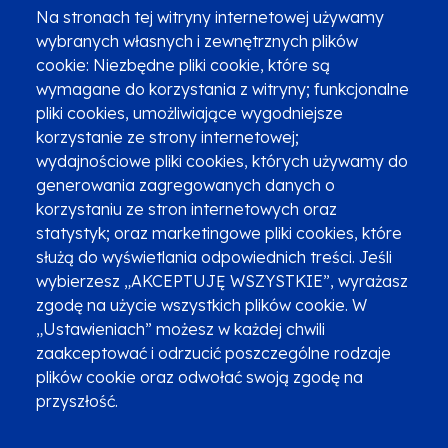
(12) 616 0 616
Infolinia
Na stronach tej witryny internetowej używamy
wybranych własnych i zewnętrznych plików
cookie: Niezbędne pliki cookie, które są
wymagane do korzystania z witryny; funkcjonalne
pliki cookies, umożliwiające wygodniejsze
korzystanie ze strony internetowej;
Zgłoszenia podejrzenia niezgodności z KPP i KPON
wydajnościowe pliki cookies, których używamy do
Newsletter
Fundusze SMS-em
generowania zagregowanych danych o
Najczęściej zadawane pytania
Promocja projektu
korzystaniu ze stron internetowych oraz
statystyk; oraz marketingowe pliki cookies, które
służą do wyświetlania odpowiednich treści. Jeśli
wybierzesz „AKCEPTUJĘ WSZYSTKIE”, wyrażasz
Zobacz inne programy
Poznaj Fundusze 2014-2020
zgodę na użycie wszystkich plików cookie. W
„Ustawieniach” możesz w każdej chwili
Deklaracja dostępności
Polityka prywatności
zaakceptować i odrzucić poszczególne rodzaje
Przetwarzanie danych osobowych
Zgłoś błąd
Mapa strony
plików cookie oraz odwołać swoją zgodę na
przyszłość.