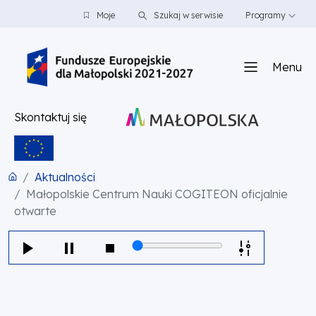
PRZEJDŹ DO TREŚCI
PRZEJDŹ DO MENU
STOPKA
Moje
Szukaj w serwisie
Programy
Menu
Skontaktuj się
Aktualności
Małopolskie Centrum Nauki COGITEON oficjalnie
otwarte