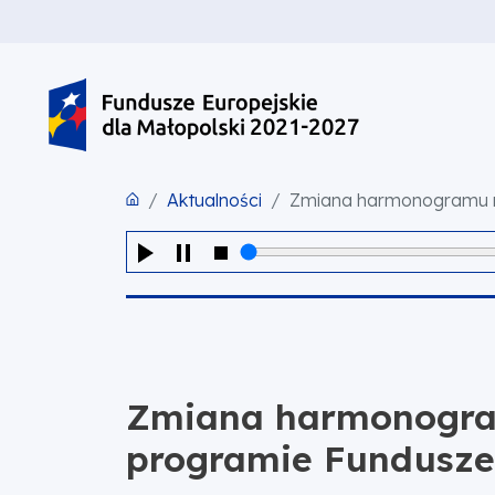
PRZEJDŹ DO TREŚCI
PRZEJDŹ DO MENU
STOPKA
Aktualności
Zmiana harmonogramu na
Zmiana harmonogra
programie Fundusze 