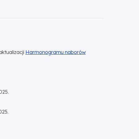
ktualizacji
Harmonogramu naborów
025.
025.