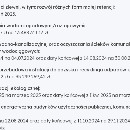
ci zlewni, w tym: rozwój różnych form małej retencji:
eń 2025.
wania wodami opadowymi/roztopowymi:
zł na 13 488 311,13 zł.
ury wodno-kanalizacyjnej oraz oczyszczania ścieków komu
ów wodociągowych:
4 na 04.07.2024 oraz daty końcowej z 14.08.2024 na 30.08.
 przebudowa instalacji do odzysku i recyklingu odpadów 
 zł na 35 299 269,42 zł.
acji ekologicznej:
5 na marzec 2025 oraz daty końcowej z I kw. 2025 na marz
a energetyczna budynków użyteczności publicznej, komunal
 22.08.2024 oraz daty końcowej z 11.10.2024 na 29.11.2024
is: