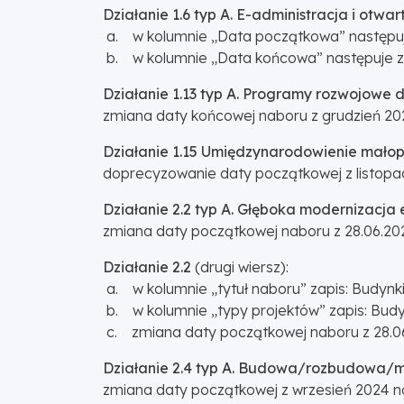
Działanie 1.6 typ A. E-administracja i otwar
a. w kolumnie „Data początkowa” następuje
b. w kolumnie „Data końcowa” następuje zm
Działanie 1.13 typ A. Programy rozwojowe d
zmiana daty końcowej naboru z grudzień 202
Działanie 1.15 Umiędzynarodowienie małopo
doprecyzowanie daty początkowej z listopad
Działanie 2.2 typ A. Głęboka modernizacja
zmiana daty początkowej naboru z 28.06.202
Działanie 2.2
(drugi wiersz):
a. w kolumnie „tytuł naboru” zapis: Budyn
b. w kolumnie „typy projektów” zapis: Bu
c. zmiana daty początkowej naboru z 28.06.
Działanie 2.4 typ A. Budowa/rozbudowa/mo
zmiana daty początkowej z wrzesień 2024 na