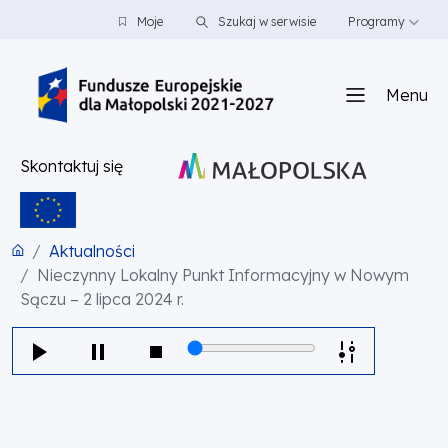
PRZEJDŹ DO TREŚCI
PRZEJDŹ DO MENU
STOPKA
Moje
Szukaj w serwisie
Programy
Menu
Skontaktuj się
Aktualności
Nieczynny Lokalny Punkt Informacyjny w Nowym
Sączu – 2 lipca 2024 r.