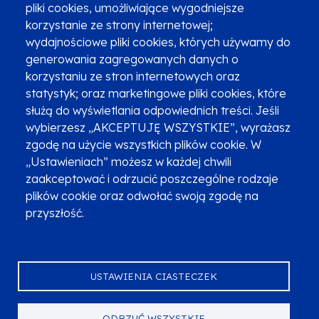
pliki cookies, umożliwiające wygodniejsze
Zgłoszenia podejrzenia niezgodności z KPP i KPON
korzystanie ze strony internetowej;
wydajnościowe pliki cookies, których używamy do
Newsletter
Fundusze SMS-em
generowania zagregowanych danych o
Najczęściej zadawane pytania
Promocja projektu
korzystaniu ze stron internetowych oraz
statystyk; oraz marketingowe pliki cookies, które
służą do wyświetlania odpowiednich treści. Jeśli
wybierzesz „AKCEPTUJĘ WSZYSTKIE”, wyrażasz
Zobacz inne programy
Poznaj Fundusze 2014-2020
zgodę na użycie wszystkich plików cookie. W
„Ustawieniach” możesz w każdej chwili
Deklaracja dostępności
Polityka prywatności
zaakceptować i odrzucić poszczególne rodzaje
Przetwarzanie danych osobowych
Zgłoś błąd
Mapa strony
plików cookie oraz odwołać swoją zgodę na
przyszłość.
Oznaczenie projektu
USTAWIENIA CIASTECZEK
ODRZUĆ WSZYSTKIE
Serwis dofinansowany przez Unię Europejską z programu Fundusze