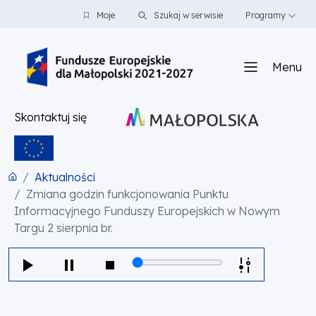
PRZEJDŹ DO TREŚCI
PRZEJDŹ DO MENU
STOPKA
Moje
Szukaj w serwisie
Programy
Menu
Skontaktuj się
Aktualności
Zmiana godzin funkcjonowania Punktu
Informacyjnego Funduszy Europejskich w Nowym
Targu 2 sierpnia br.