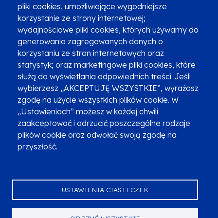
pliki cookies, umożliwiające wygodniejsze
Zgłoszenia podejrzenia niezgodności z KPP i KPON
korzystanie ze strony internetowej;
wydajnościowe pliki cookies, których używamy do
Newsletter
Fundusze SMS-em
generowania zagregowanych danych o
Najczęściej zadawane pytania
Promocja projektu
korzystaniu ze stron internetowych oraz
statystyk; oraz marketingowe pliki cookies, które
służą do wyświetlania odpowiednich treści. Jeśli
wybierzesz „AKCEPTUJĘ WSZYSTKIE”, wyrażasz
Zobacz inne programy
Poznaj Fundusze 2014-2020
zgodę na użycie wszystkich plików cookie. W
„Ustawieniach” możesz w każdej chwili
Deklaracja dostępności
Polityka prywatności
zaakceptować i odrzucić poszczególne rodzaje
Przetwarzanie danych osobowych
Zgłoś błąd
Mapa strony
plików cookie oraz odwołać swoją zgodę na
przyszłość.
Oznaczenie projektu
USTAWIENIA CIASTECZEK
Serwis dofinansowany przez Unię Europejską z programu Fundusze