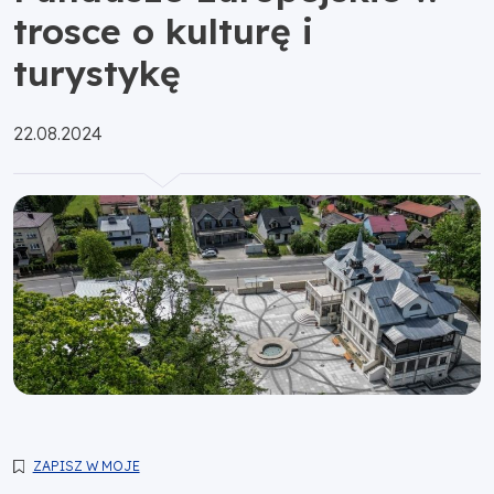
trosce o kulturę i
turystykę
Opublikowano:
22.08.2024
ZAPISZ W MOJE