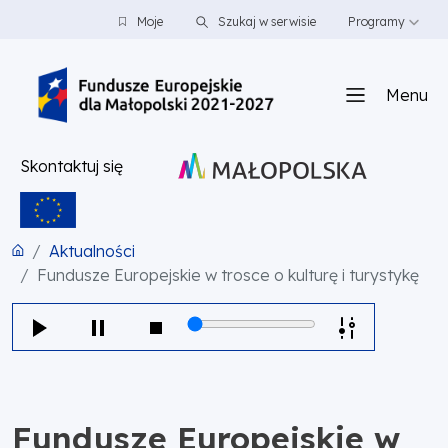
PRZEJDŹ DO TREŚCI
PRZEJDŹ DO MENU
STOPKA
Moje
Szukaj w serwisie
Programy
Menu
Skontaktuj się
Aktualności
Fundusze Europejskie w trosce o kulturę i turystykę
Fundusze Europejskie w