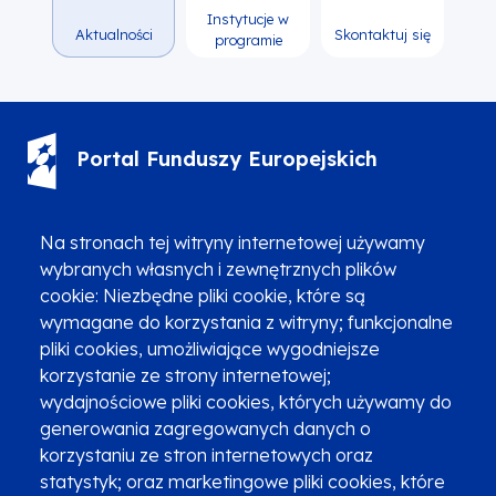
Instytucje w
Aktualności
Skontaktuj się
programie
Portal Funduszy Europejskich
(12) 616 0 616
Infolinia
Na stronach tej witryny internetowej używamy
wybranych własnych i zewnętrznych plików
cookie: Niezbędne pliki cookie, które są
wymagane do korzystania z witryny; funkcjonalne
pliki cookies, umożliwiające wygodniejsze
korzystanie ze strony internetowej;
Zgłoszenia podejrzenia niezgodności z KPP i KPON
wydajnościowe pliki cookies, których używamy do
Newsletter
Fundusze SMS-em
generowania zagregowanych danych o
Najczęściej zadawane pytania
Promocja projektu
korzystaniu ze stron internetowych oraz
statystyk; oraz marketingowe pliki cookies, które