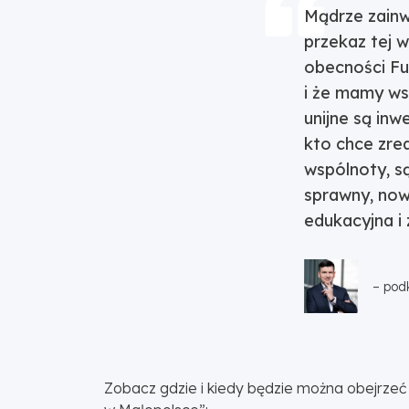
Mądrze zainw
przekaz tej 
obecności Fu
i że mamy ws
unijne są in
kto chce zrea
wspólnoty, s
sprawny, nowo
edukacyjna i
– pod
Zobacz gdzie i kiedy będzie można obejrzeć