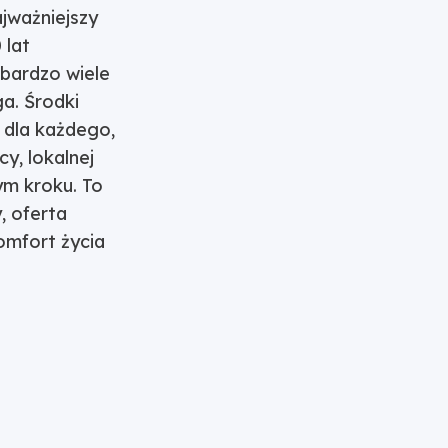
jważniejszy
 lat
 bardzo wiele
a. Środki
 dla każdego,
y, lokalnej
ym kroku. To
, oferta
omfort życia