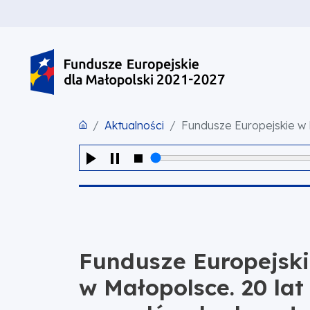
PRZEJDŹ DO TREŚCI
PRZEJDŹ DO MENU
STOPKA
Aktualności
Fundusze Europejskie w
Fundusze Europejsk
w Małopolsce. 20 lat