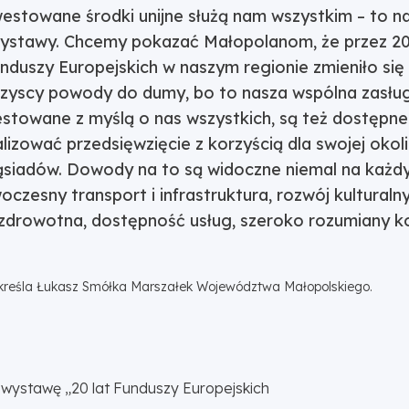
estowane środki unijne służą nam wszystkim – to na
wystawy. Chcemy pokazać Małopolanom, że przez 20
nduszy Europejskich w naszym regionie zmieniło się
zyscy powody do dumy, bo to nasza wspólna zasług
westowane z myślą o nas wszystkich, są też dostępne
lizować przedsięwzięcie z korzyścią dla swojej okolic
ąsiadów. Dowody na to są widoczne niemal na każd
czesny transport i infrastruktura, rozwój kulturalny
 zdrowotna, dostępność usług, szeroko rozumiany k
kreśla Łukasz Smółka Marszałek Województwa Małopolskiego.
 wystawę „20 lat Funduszy Europejskich