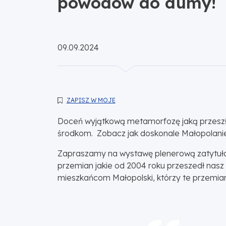
powodów do dumy!
Opublikowano:
09.09.2024
ZAPISZ W MOJE
Doceń wyjątkową metamorfozę jaką przeszła 
środkom. Zobacz jak doskonale Małopolanie 
Zapraszamy na wystawę plenerową zatytuło
przemian jakie od 2004 roku przeszedł nas
mieszkańcom Małopolski, którzy te przemia