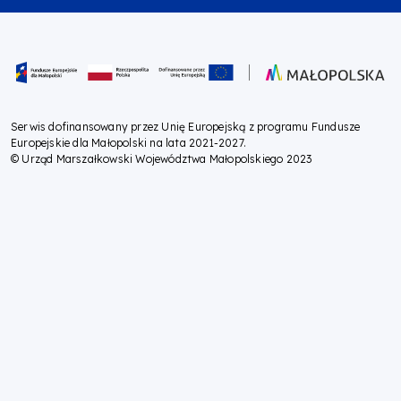
Oznaczenie projektu
Serwis dofinansowany przez Unię Europejską z programu Fundusze
Europejskie dla Małopolski na lata 2021-2027.
© Urząd Marszałkowski Województwa Małopolskiego 2023
Sorry, your browser does not support speech synthesis.