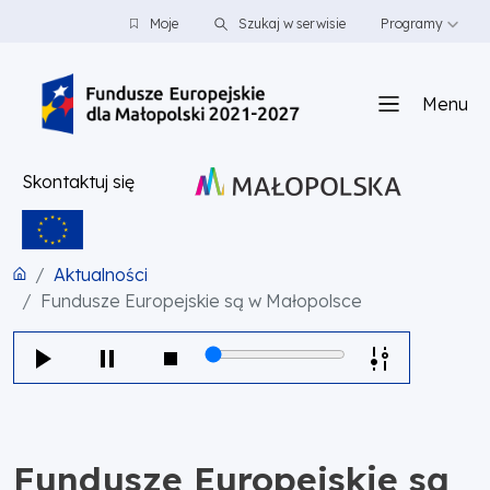
PRZEJDŹ DO TREŚCI
PRZEJDŹ DO MENU
STOPKA
Moje
Szukaj w serwisie
Programy
Menu
Skontaktuj się
Aktualności
Fundusze Europejskie są w Małopolsce
Fundusze Europejskie są