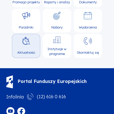
Promocja projektu
Raporty i analizy
Dokumenty
Poradniki
Nabory
Wydarzenia
Instytucje w
Aktualności
Skontaktuj się
programie
Portal Funduszy Europejskich
(12) 616 0 616
Infolinia