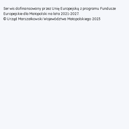
Serwis dofinansowany przez Unię Europejską z programu Fundusze
Europejskie dla Małopolski na lata 2021-2027.
© Urząd Marszałkowski Województwa Małopolskiego 2023
Sorry, your browser does not support speech synthesis.