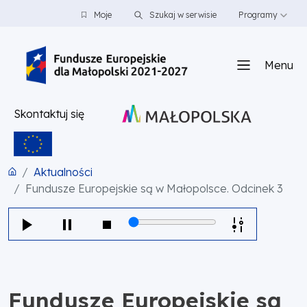
PRZEJDŹ DO TREŚCI
PRZEJDŹ DO MENU
STOPKA
Moje
Szukaj w serwisie
Programy
Menu
Skontaktuj się
Aktualności
Fundusze Europejskie są w Małopolsce. Odcinek 3
Fundusze Europejskie są