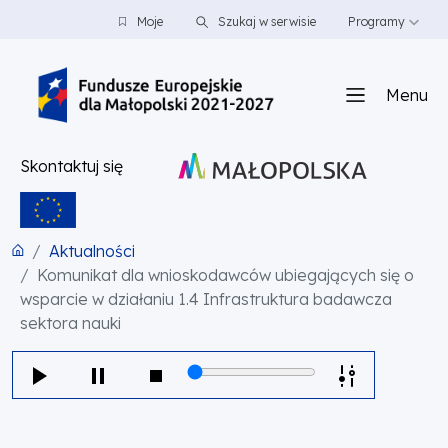
PRZEJDŹ DO TREŚCI
PRZEJDŹ DO MENU
STOPKA
Moje
Szukaj w serwisie
Programy
Menu
Skontaktuj się
Aktualności
Komunikat dla wnioskodawców ubiegających się o
wsparcie w działaniu 1.4 Infrastruktura badawcza
sektora nauki