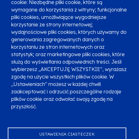
cookie: Niezbędne pliki cookie, które są
wymagane do korzystania z witryny; funkcjonalne
pliki cookies, umożliwiające wygodniejsze
korzystanie ze strony internetowej;
Zgłoszenia podejrzenia niezgodności z KPP i KPON
wydajnościowe pliki cookies, których używamy do
Newsletter
Fundusze SMS-em
generowania zagregowanych danych o
Najczęściej zadawane pytania
Promocja projektu
korzystaniu ze stron internetowych oraz
statystyk; oraz marketingowe pliki cookies, które
służą do wyświetlania odpowiednich treści. Jeśli
wybierzesz „AKCEPTUJĘ WSZYSTKIE”, wyrażasz
Zobacz inne programy
Poznaj Fundusze 2014-2020
zgodę na użycie wszystkich plików cookie. W
„Ustawieniach” możesz w każdej chwili
Deklaracja dostępności
Polityka prywatności
zaakceptować i odrzucić poszczególne rodzaje
Przetwarzanie danych osobowych
Zgłoś błąd
Mapa strony
plików cookie oraz odwołać swoją zgodę na
przyszłość.
Oznaczenie projektu
USTAWIENIA CIASTECZEK