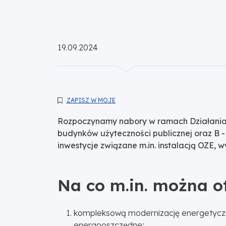
Opublikowano:
19.09.2024
ZAPISZ W MOJE
Rozpoczynamy nabory w ramach Działania 
budynków użyteczności publicznej oraz B 
inwestycje związane m.in. instalacją OZE,
Na co m.in. można 
kompleksową modernizację energetyczną
energooszczędne;