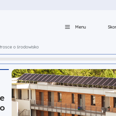
Menu
Skon
trosce o środowisko
ie
ko