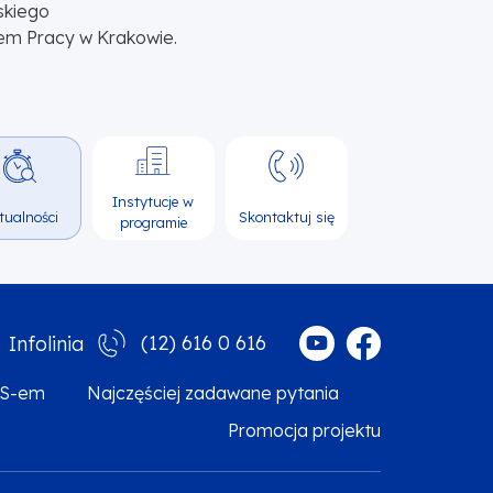
skiego
em Pracy w Krakowie.
Instytucje w
tualności
Skontaktuj się
programie
(12) 616 0 616
Infolinia
MS-em
Najczęściej zadawane pytania
Promocja projektu