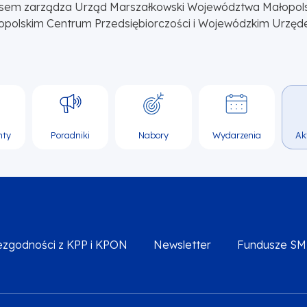
sem zarządza Urząd Marszałkowski Województwa Małopol
opolskim Centrum Przedsiębiorczości i Wojewódzkim Urzęd
nty
Poradniki
Nabory
Wydarzenia
Ak
iezgodności z KPP i KPON
Newsletter
Fundusze S