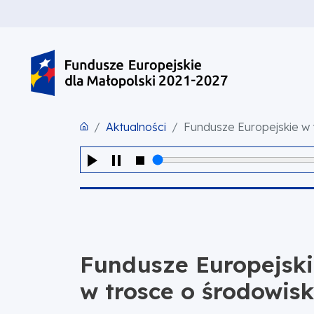
PRZEJDŹ DO TREŚCI
PRZEJDŹ DO MENU
STOPKA
Aktualności
Fundusze Europejskie w 
Fundusze Europejsk
w trosce o środowis