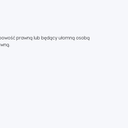
bowość prawną lub będący ułomną osobą
awną.